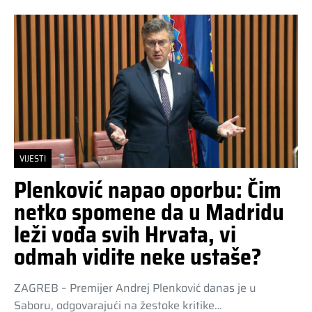
VIJESTI
Plenković napao oporbu: Čim
netko spomene da u Madridu
leži vođa svih Hrvata, vi
odmah vidite neke ustaše?
ZAGREB – Premijer Andrej Plenković danas je u
Saboru, odgovarajući na žestoke kritike…