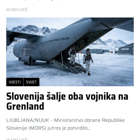
VLADO LUCIĆ
VIJESTI
SVIJET
Slovenija šalje oba vojnika na
Grenland
LJUBLJANA/NUUK – Ministarstvo obrane Republike
Slovenije (MORS) jutros je potvrdilo…
VLADO LUCIĆ