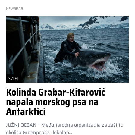
NEWSBAR
SVIJET
Kolinda Grabar-Kitarović
napala morskog psa na
Antarktici
JUŽNI OCEAN – Međunarodna organizacija za zaštitu
okoliša Greenpeace i lokalno…