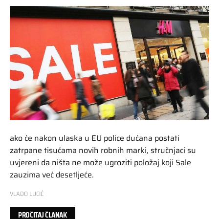
ako će nakon ulaska u EU police dućana postati
zatrpane tisućama novih robnih marki, stručnjaci su
uvjereni da ništa ne može ugroziti položaj koji Sale
zauzima već desetljeće.
VLADO LUCIĆ
PROČITAJ ČLANAK