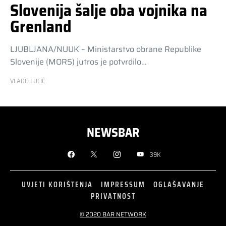
Slovenija šalje oba vojnika na
Grenland
LJUBLJANA/NUUK – Ministarstvo obrane Republike
Slovenije (MORS) jutros je potvrdilo…
VLADO LUCIĆ
NEWSBAR
39K
UVJETI KORIŠTENJA
IMPRESSUM
OGLAŠAVANJE
PRIVATNOST
© 2020 BAR NETWORK