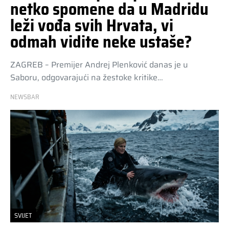
netko spomene da u Madridu
leži vođa svih Hrvata, vi
odmah vidite neke ustaše?
ZAGREB – Premijer Andrej Plenković danas je u
Saboru, odgovarajući na žestoke kritike…
NEWSBAR
SVIJET