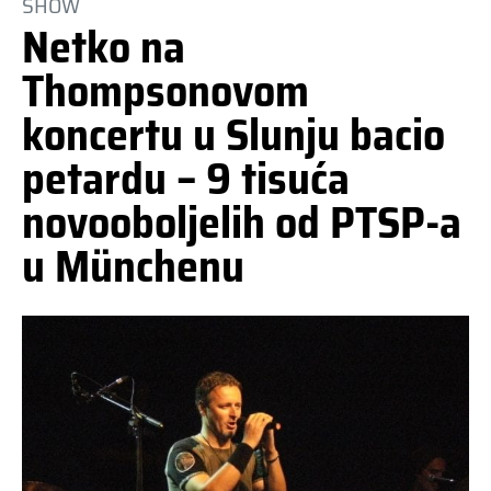
SHOW
Netko na
Thompsonovom
koncertu u Slunju bacio
petardu – 9 tisuća
novooboljelih od PTSP-a
u Münchenu