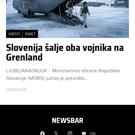
VIJESTI
SVIJET
Slovenija šalje oba vojnika na
Grenland
LJUBLJANA/NUUK – Ministarstvo obrane Republike
Slovenije (MORS) jutros je potvrdilo…
VLADO LUCIĆ
NEWSBAR
39K