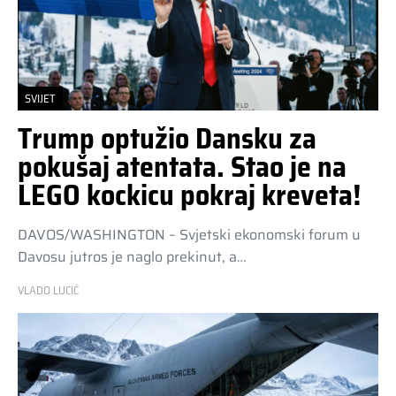
SVIJET
Trump optužio Dansku za
pokušaj atentata. Stao je na
LEGO kockicu pokraj kreveta!
DAVOS/WASHINGTON – Svjetski ekonomski forum u
Davosu jutros je naglo prekinut, a…
VLADO LUCIĆ