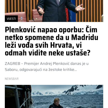
VIJESTI
Plenković napao oporbu: Čim
netko spomene da u Madridu
leži vođa svih Hrvata, vi
odmah vidite neke ustaše?
ZAGREB – Premijer Andrej Plenković danas je u
Saboru, odgovarajući na žestoke kritike…
NEWSBAR