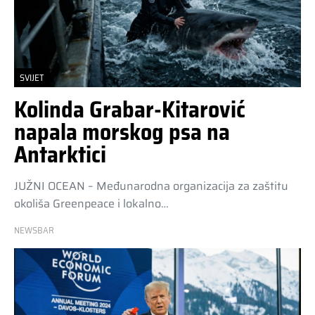
SVIJET
Kolinda Grabar-Kitarović
napala morskog psa na
Antarktici
JUŽNI OCEAN – Međunarodna organizacija za zaštitu
okoliša Greenpeace i lokalno…
NEWSBAR