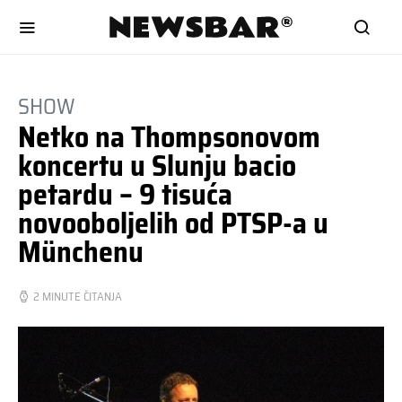
SHOW
Netko na Thompsonovom
koncertu u Slunju bacio
petardu – 9 tisuća
novooboljelih od PTSP-a u
Münchenu
2 MINUTE ČITANJA