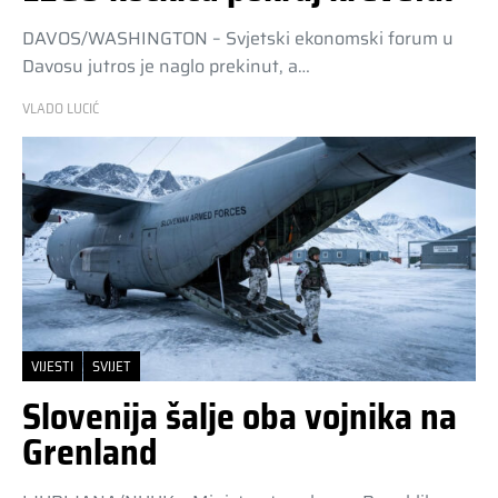
DAVOS/WASHINGTON – Svjetski ekonomski forum u
Davosu jutros je naglo prekinut, a…
VLADO LUCIĆ
VIJESTI
SVIJET
Slovenija šalje oba vojnika na
Grenland