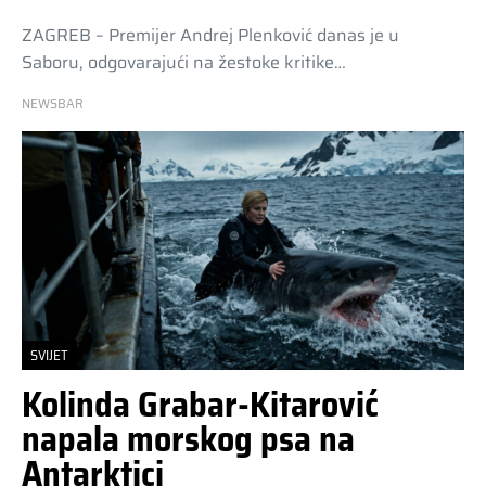
ZAGREB – Premijer Andrej Plenković danas je u
Saboru, odgovarajući na žestoke kritike…
NEWSBAR
SVIJET
Kolinda Grabar-Kitarović
napala morskog psa na
Antarktici