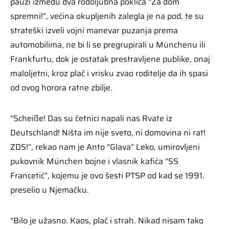
pauzi između dva rodoljubna pokliča “Za dom
spremni!”, većina okupljenih zalegla je na pod, te su
strateški izveli vojni manevar puzanja prema
automobilima, ne bi li se pregrupirali u Münchenu ili
Frankfurtu, dok je ostatak prestravljene publike, onaj
maloljetni, kroz plač i vrisku zvao roditelje da ih spasi
od ovog horora ratne zbilje.
“Scheiße! Das su četnici napali nas Rvate iz
Deutschland! Ništa im nije sveto, ni domovina ni rat!
ZDS!”, rekao nam je Anto “Glava” Leko, umirovljeni
pukovnik München bojne i vlasnik kafića “SS
Francetić”, kojemu je ovo šesti PTSP od kad se 1991.
preselio u Njemačku.
“Bilo je užasno. Kaos, plač i strah. Nikad nisam tako