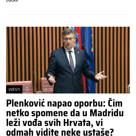
OGLAS
VIJESTI
Plenković napao oporbu: Čim
netko spomene da u Madridu
leži vođa svih Hrvata, vi
odmah vidite neke ustaše?