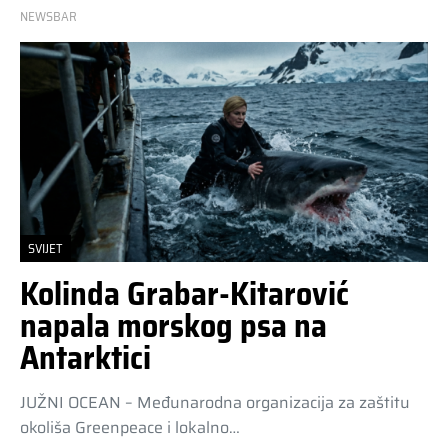
NEWSBAR
SVIJET
Kolinda Grabar-Kitarović
napala morskog psa na
Antarktici
JUŽNI OCEAN – Međunarodna organizacija za zaštitu
okoliša Greenpeace i lokalno…