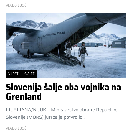
VLADO LUCIĆ
VIJESTI
SVIJET
Slovenija šalje oba vojnika na
Grenland
LJUBLJANA/NUUK – Ministarstvo obrane Republike
Slovenije (MORS) jutros je potvrdilo…
VLADO LUCIĆ