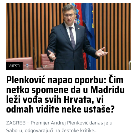
VIJESTI
Plenković napao oporbu: Čim
netko spomene da u Madridu
leži vođa svih Hrvata, vi
odmah vidite neke ustaše?
ZAGREB – Premijer Andrej Plenković danas je u
Saboru, odgovarajući na žestoke kritike…