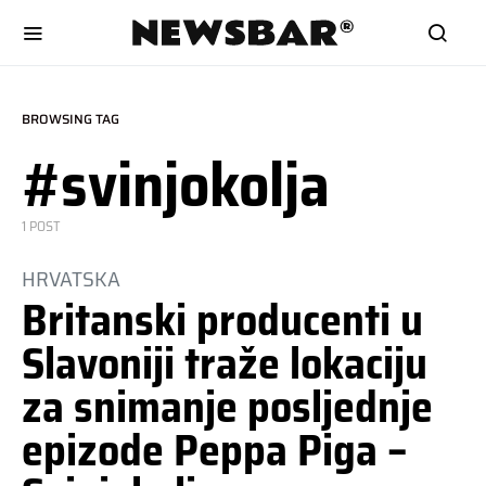
BROWSING TAG
#svinjokolja
1 POST
HRVATSKA
Britanski producenti u
Slavoniji traže lokaciju
za snimanje posljednje
epizode Peppa Piga –