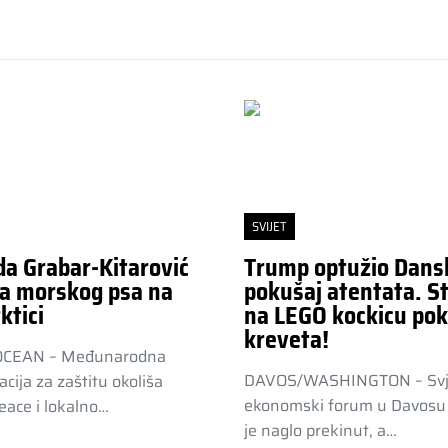
SVIJET
da Grabar-Kitarović
Trump optužio Dans
a morskog psa na
pokušaj atentata. St
ktici
na LEGO kockicu pok
kreveta!
OCEAN – Međunarodna
DAVOS/WASHINGTON – Svj
acija za zaštitu okoliša
ekonomski forum u Davosu 
ace i lokalno…
je naglo prekinut, a…