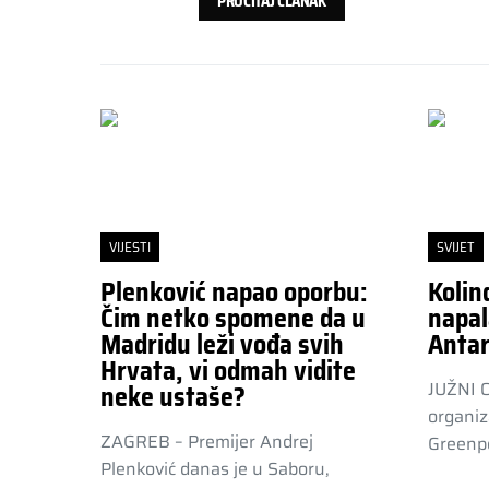
PROČITAJ ČLANAK
VIJESTI
SVIJET
Plenković napao oporbu:
Kolin
Čim netko spomene da u
napal
Madridu leži vođa svih
Antar
Hrvata, vi odmah vidite
JUŽNI 
neke ustaše?
organiz
ZAGREB – Premijer Andrej
Greenpe
Plenković danas je u Saboru,