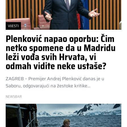
VIJESTI
Plenković napao oporbu: Čim
netko spomene da u Madridu
leži vođa svih Hrvata, vi
odmah vidite neke ustaše?
ZAGREB – Premijer Andrej Plenković danas je u
Saboru, odgovarajući na žestoke kritike…
NEWSBAR