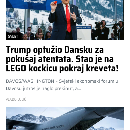
SVIJET
Trump optužio Dansku za
pokušaj atentata. Stao je na
LEGO kockicu pokraj kreveta!
DAVOS/WASHINGTON – Svjetski ekonomski forum u
Davosu jutros je naglo prekinut, a…
VLADO LUCIĆ