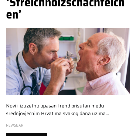
‘Streichholzschächtelch
en’
Novi i izuzetno opasan trend prisutan među
srednjovječnim Hrvatima svakog dana uzima…
NEWSBAR