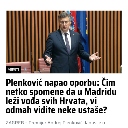
VIJESTI
Plenković napao oporbu: Čim
netko spomene da u Madridu
leži vođa svih Hrvata, vi
odmah vidite neke ustaše?
ZAGREB – Premijer Andrej Plenković danas je u