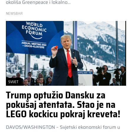
okoliša Greenpeace i lokalno…
NEWSBAR
SVIJET
Trump optužio Dansku za
pokušaj atentata. Stao je na
LEGO kockicu pokraj kreveta!
DAVOS/WASHINGTON – Svjetski ekonomski forum u