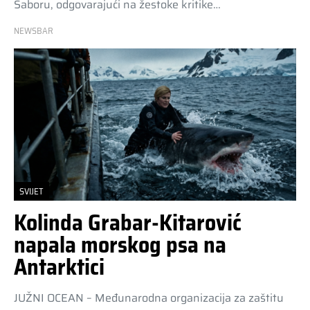
Saboru, odgovarajući na žestoke kritike…
NEWSBAR
SVIJET
Kolinda Grabar-Kitarović
napala morskog psa na
Antarktici
JUŽNI OCEAN – Međunarodna organizacija za zaštitu