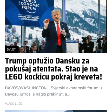
SVIJET
Trump optužio Dansku za
pokušaj atentata. Stao je na
LEGO kockicu pokraj kreveta!
DAVOS/WASHINGTON – Svjetski ekonomski forum u
Davosu jutros je naglo prekinut, a…
VLADO LUCIĆ