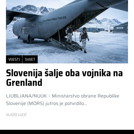
VIJESTI
SVIJET
Slovenija šalje oba vojnika na
Grenland
LJUBLJANA/NUUK – Ministarstvo obrane Republike
Slovenije (MORS) jutros je potvrdilo…
VLADO LUCIĆ