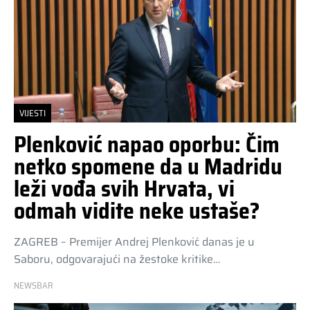
VIJESTI
Plenković napao oporbu: Čim
netko spomene da u Madridu
leži vođa svih Hrvata, vi
odmah vidite neke ustaše?
ZAGREB – Premijer Andrej Plenković danas je u
Saboru, odgovarajući na žestoke kritike…
NEWSBAR