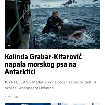
SVIJET
Kolinda Grabar-Kitarović
napala morskog psa na
Antarktici
JUŽNI OCEAN – Međunarodna organizacija za zaštitu
okoliša Greenpeace i lokalno…
NEWSBAR