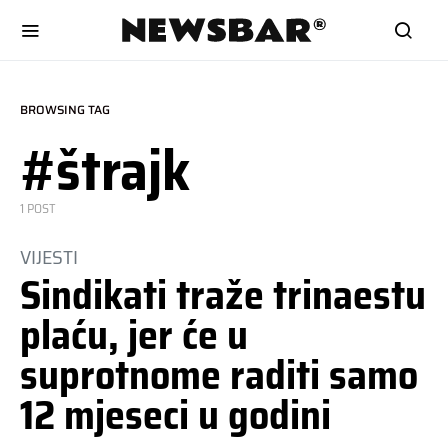
BROWSING TAG
#štrajk
1 POST
VIJESTI
Sindikati traže trinaestu
plaću, jer će u
suprotnome raditi samo
12 mjeseci u godini