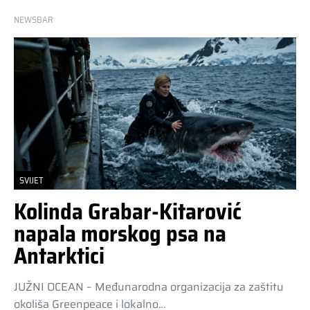
NEWSBAR
SVIJET
Kolinda Grabar-Kitarović
napala morskog psa na
Antarktici
JUŽNI OCEAN – Međunarodna organizacija za zaštitu
okoliša Greenpeace i lokalno…