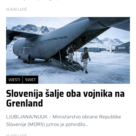
VLADO LUCIĆ
VIJESTI
SVIJET
Slovenija šalje oba vojnika na
Grenland
LJUBLJANA/NUUK – Ministarstvo obrane Republike
Slovenije (MORS) jutros je potvrdilo…
VLADO LUCIĆ