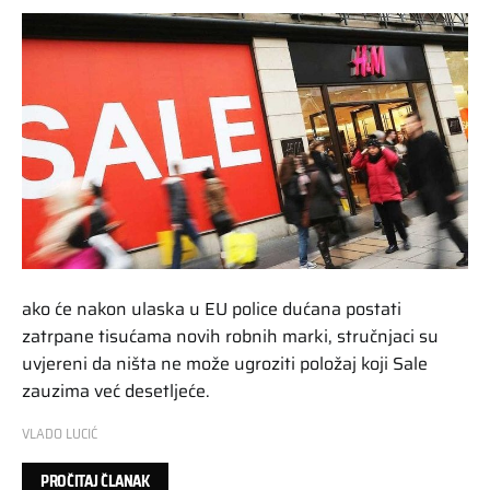
ako će nakon ulaska u EU police dućana postati
zatrpane tisućama novih robnih marki, stručnjaci su
uvjereni da ništa ne može ugroziti položaj koji Sale
zauzima već desetljeće.
VLADO LUCIĆ
PROČITAJ ČLANAK