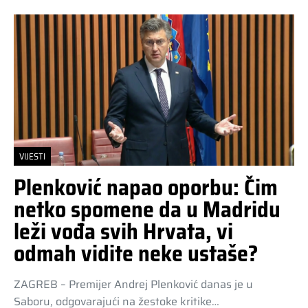
VIJESTI
Plenković napao oporbu: Čim
netko spomene da u Madridu
leži vođa svih Hrvata, vi
odmah vidite neke ustaše?
ZAGREB – Premijer Andrej Plenković danas je u
Saboru, odgovarajući na žestoke kritike…