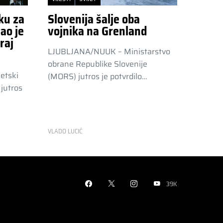
ku za
Slovenija šalje oba
ao je
vojnika na Grenland
raj
LJUBLJANA/NUUK – Ministarstvo
obrane Republike Slovenije
etski
(MORS) jutros je potvrdilo…
jutros
VLADO LUCIĆ
39K