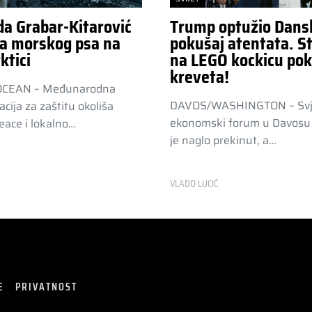
da Grabar-Kitarović
Trump optužio Dans
a morskog psa na
pokušaj atentata. St
ktici
na LEGO kockicu pok
kreveta!
OCEAN – Međunarodna
DAVOS/WASHINGTON – Svj
acija za zaštitu okoliša
ekonomski forum u Davosu 
ace i lokalno…
je naglo prekinut, a…
R
VLADO LUCIĆ
E
PRIVATNOST