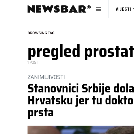
VIJESTI
BROWSING TAG
pregled prosta
1 POST
ZANIMLJIVOSTI
Stanovnici Srbije dol
Hrvatsku jer tu doktor
prsta