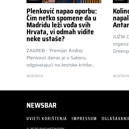
Plenković napao oporbu:
Kolin
Čim netko spomene da u
napal
Madridu leži vođa svih
Antar
Hrvata, vi odmah vidite
JUŽNI 
neke ustaše?
organiz
ZAGREB – Premijer Andrej
Greenpe
Plenković danas je u Saboru,
odgovarajući na žestoke kritike…
NEWSBAR
NEWSBA
NEWSBAR
UVJETI KORIŠTENJA
IMPRESSUM
OGLAŠAVANJ
© 2020 BAR NETWORK