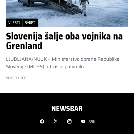
VIJESTI
SVIJET
Slovenija šalje oba vojnika na
Grenland
LJUBLJANA/NUUK – Ministarstvo obrane Republike
Slovenije (MORS) jutros je potvrdilo…
VLADO LUCIĆ
NEWSBAR
39K