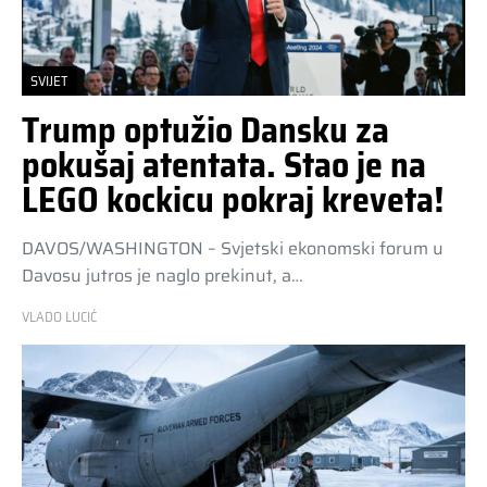
SVIJET
Trump optužio Dansku za
pokušaj atentata. Stao je na
LEGO kockicu pokraj kreveta!
DAVOS/WASHINGTON – Svjetski ekonomski forum u
Davosu jutros je naglo prekinut, a…
VLADO LUCIĆ