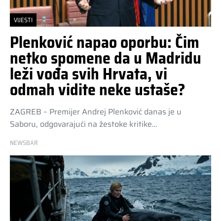
VIJESTI
Plenković napao oporbu: Čim
netko spomene da u Madridu
leži vođa svih Hrvata, vi
odmah vidite neke ustaše?
ZAGREB – Premijer Andrej Plenković danas je u
Saboru, odgovarajući na žestoke kritike…
NEWSBAR