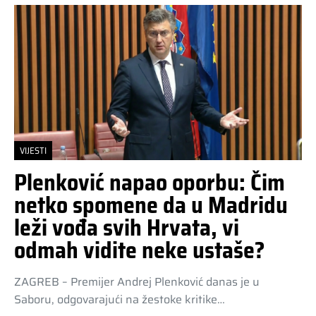
VIJESTI
Plenković napao oporbu: Čim
netko spomene da u Madridu
leži vođa svih Hrvata, vi
odmah vidite neke ustaše?
ZAGREB – Premijer Andrej Plenković danas je u
Saboru, odgovarajući na žestoke kritike…