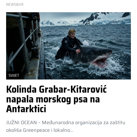
NEWSBAR
SVIJET
Kolinda Grabar-Kitarović
napala morskog psa na
Antarktici
JUŽNI OCEAN – Međunarodna organizacija za zaštitu
okoliša Greenpeace i lokalno…