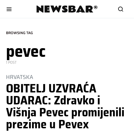
BROWSING TAG
pevec
1 POST
HRVATSKA
OBITELJ UZVRAĆA
UDARAC: Zdravko i
Višnja Pevec promijenili
prezime u Pevex