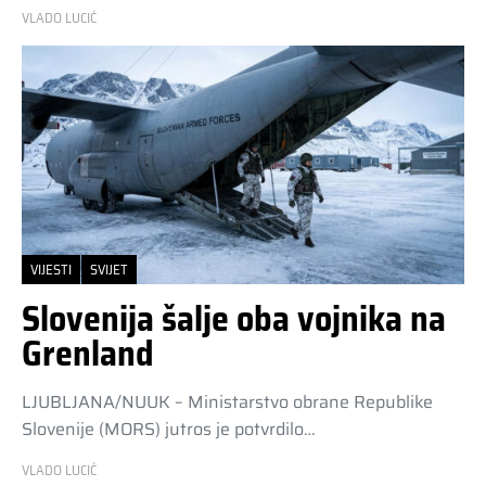
VLADO LUCIĆ
VIJESTI
SVIJET
Slovenija šalje oba vojnika na
Grenland
LJUBLJANA/NUUK – Ministarstvo obrane Republike
Slovenije (MORS) jutros je potvrdilo…
VLADO LUCIĆ