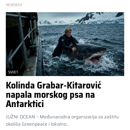
NEWSBAR
SVIJET
Kolinda Grabar-Kitarović
napala morskog psa na
Antarktici
JUŽNI OCEAN – Međunarodna organizacija za zaštitu
okoliša Greenpeace i lokalno…