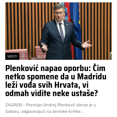
VIJESTI
Plenković napao oporbu: Čim
netko spomene da u Madridu
leži vođa svih Hrvata, vi
odmah vidite neke ustaše?
ZAGREB – Premijer Andrej Plenković danas je u
Saboru, odgovarajući na žestoke kritike…