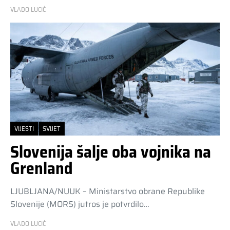
VLADO LUCIĆ
VIJESTI
SVIJET
Slovenija šalje oba vojnika na
Grenland
LJUBLJANA/NUUK – Ministarstvo obrane Republike
Slovenije (MORS) jutros je potvrdilo…
VLADO LUCIĆ