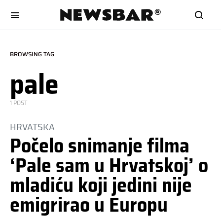
BROWSING TAG
pale
1 POST
HRVATSKA
Počelo snimanje filma
‘Pale sam u Hrvatskoj’ o
mladiću koji jedini nije
emigrirao u Europu