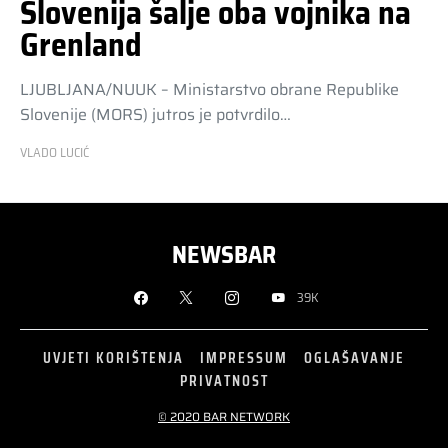
Slovenija šalje oba vojnika na
Grenland
LJUBLJANA/NUUK – Ministarstvo obrane Republike
Slovenije (MORS) jutros je potvrdilo…
VLADO LUCIĆ
NEWSBAR
39K
UVJETI KORIŠTENJA
IMPRESSUM
OGLAŠAVANJE
PRIVATNOST
© 2020 BAR NETWORK