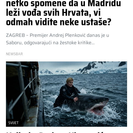
netko spomene da u Madridu
leži vođa svih Hrvata, vi
odmah vidite neke ustaše?
ZAGREB – Premijer Andrej Plenković danas je u
Saboru, odgovarajući na žestoke kritike…
NEWSBAR
SVIJET