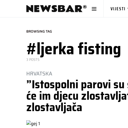
VIJESTI
BROWSING TAG
#ljerka fisting
3 POSTS
HRVATSKA
”Istospolni parovi su
će im djecu zlostavljat
zlostavljača