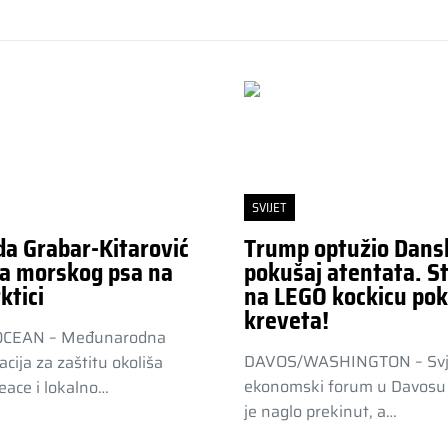
SVIJET
da Grabar-Kitarović
Trump optužio Dans
a morskog psa na
pokušaj atentata. St
ktici
na LEGO kockicu pok
kreveta!
OCEAN – Međunarodna
DAVOS/WASHINGTON – Svj
acija za zaštitu okoliša
ekonomski forum u Davosu 
ace i lokalno…
je naglo prekinut, a…