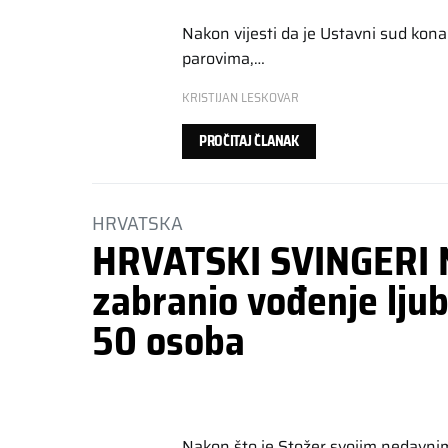
Nakon vijesti da je Ustavni sud kon
parovima,…
KRISTIJAN LESKOVAR
PROČITAJ ČLANAK
HRVATSKA
HRVATSKI SVINGERI 
zabranio vođenje lju
50 osoba
Nakon što je Stožer svojim nedavn