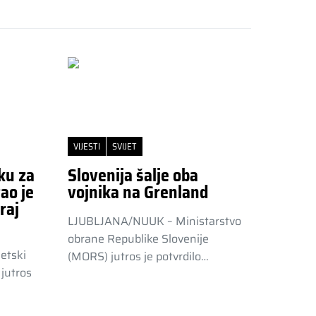
VIJESTI
SVIJET
ku za
Slovenija šalje oba
ao je
vojnika na Grenland
raj
LJUBLJANA/NUUK – Ministarstvo
obrane Republike Slovenije
etski
(MORS) jutros je potvrdilo…
jutros