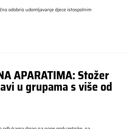
ačno odobrio udomljavanje djece istospolnim
NA APARATIMA: Stožer
bavi u grupama s više od
im odlukama digao na noge poduzetnike, na…