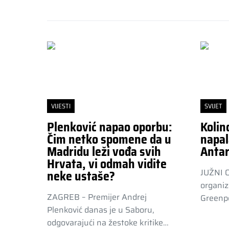
VIJESTI
SVIJET
Plenković napao oporbu:
Kolin
Čim netko spomene da u
napal
Madridu leži vođa svih
Antar
Hrvata, vi odmah vidite
JUŽNI 
neke ustaše?
organiz
ZAGREB – Premijer Andrej
Greenpe
Plenković danas je u Saboru,
odgovarajući na žestoke kritike…