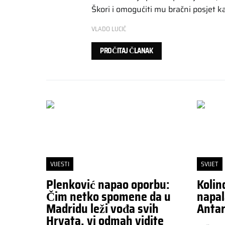
Škori i omogućiti mu bračni posjet 
VLADO LUCIĆ
PROČITAJ ČLANAK
VIJESTI
SVIJET
Plenković napao oporbu:
Kolin
Čim netko spomene da u
napal
Madridu leži vođa svih
Antar
Hrvata, vi odmah vidite