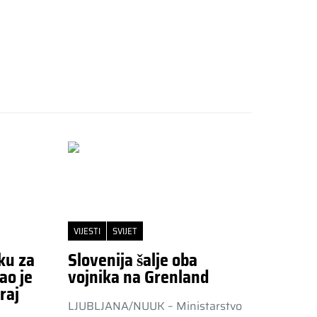
VIJESTI
SVIJET
ku za
Slovenija šalje oba
ao je
vojnika na Grenland
raj
LJUBLJANA/NUUK – Ministarstvo