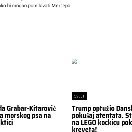
kako bi mogao pomilovati Merčepa
SVIJET
da Grabar-Kitarović
Trump optužio Dans
a morskog psa na
pokušaj atentata. St
ktici
na LEGO kockicu pok
kreveta!