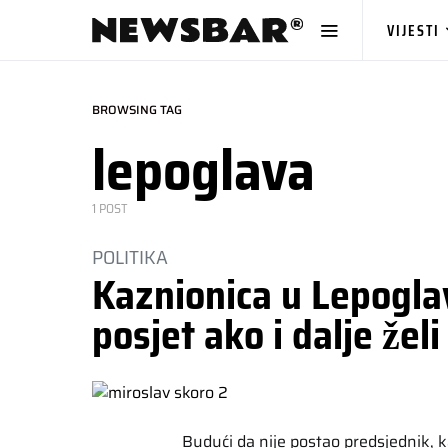
VIJESTI
BROWSING TAG
lepoglava
1 POST
POLITIKA
Kaznionica u Lepoglav
posjet ako i dalje že
Budući da nije postao predsjednik, k