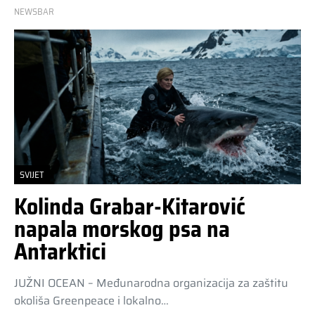
NEWSBAR
SVIJET
Kolinda Grabar-Kitarović
napala morskog psa na
Antarktici
JUŽNI OCEAN – Međunarodna organizacija za zaštitu
okoliša Greenpeace i lokalno…