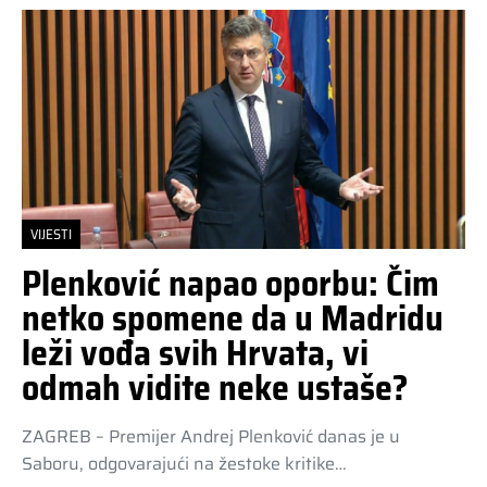
VIJESTI
Plenković napao oporbu: Čim
netko spomene da u Madridu
leži vođa svih Hrvata, vi
odmah vidite neke ustaše?
ZAGREB – Premijer Andrej Plenković danas je u
Saboru, odgovarajući na žestoke kritike…