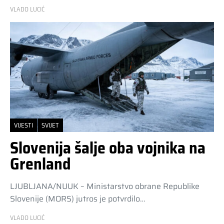
VLADO LUCIĆ
VIJESTI
SVIJET
Slovenija šalje oba vojnika na
Grenland
LJUBLJANA/NUUK – Ministarstvo obrane Republike
Slovenije (MORS) jutros je potvrdilo…
VLADO LUCIĆ