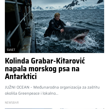
SVIJET
Kolinda Grabar-Kitarović
napala morskog psa na
Antarktici
JUŽNI OCEAN – Međunarodna organizacija za zaštitu
okoliša Greenpeace i lokalno…
NEWSBAR