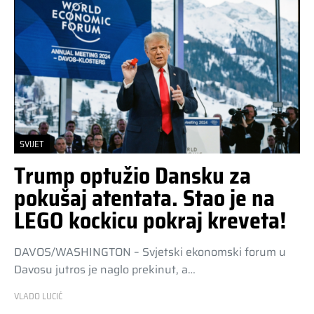
SVIJET
Trump optužio Dansku za
pokušaj atentata. Stao je na
LEGO kockicu pokraj kreveta!
DAVOS/WASHINGTON – Svjetski ekonomski forum u
Davosu jutros je naglo prekinut, a…
VLADO LUCIĆ