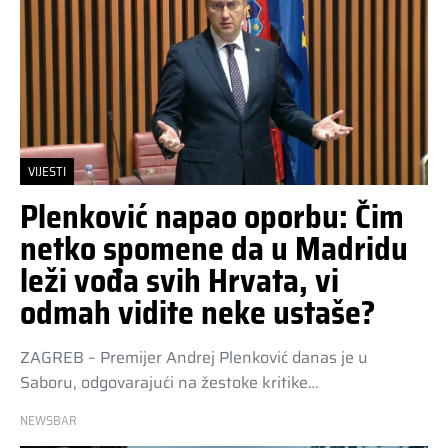
VIJESTI
Plenković napao oporbu: Čim
netko spomene da u Madridu
leži vođa svih Hrvata, vi
odmah vidite neke ustaše?
ZAGREB – Premijer Andrej Plenković danas je u
Saboru, odgovarajući na žestoke kritike…
NEWSBAR