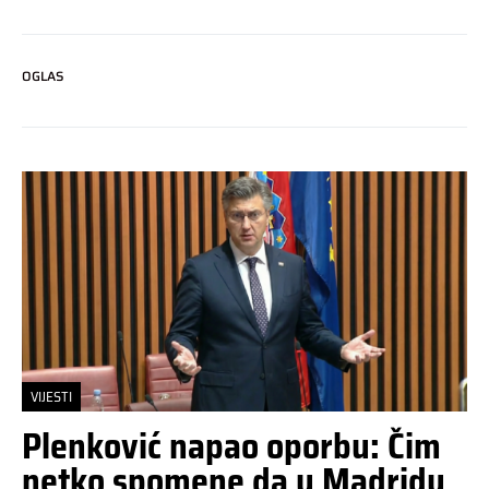
OGLAS
VIJESTI
Plenković napao oporbu: Čim
netko spomene da u Madridu