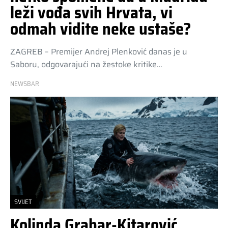
leži vođa svih Hrvata, vi
odmah vidite neke ustaše?
ZAGREB – Premijer Andrej Plenković danas je u
Saboru, odgovarajući na žestoke kritike…
NEWSBAR
SVIJET
Kolinda Grabar-Kitarović