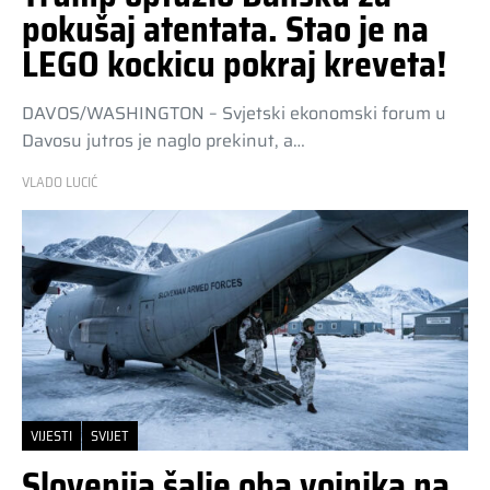
pokušaj atentata. Stao je na
LEGO kockicu pokraj kreveta!
DAVOS/WASHINGTON – Svjetski ekonomski forum u
Davosu jutros je naglo prekinut, a…
VLADO LUCIĆ
VIJESTI
SVIJET
Slovenija šalje oba vojnika na