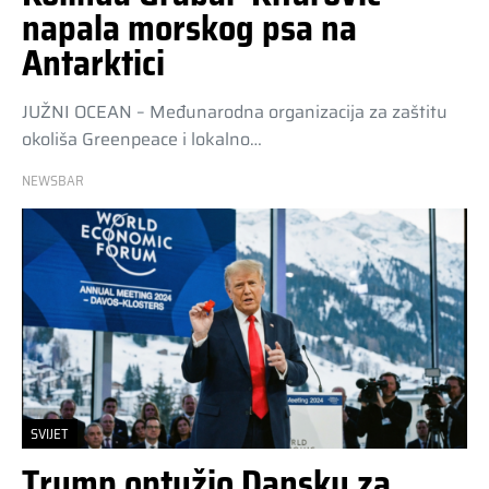
napala morskog psa na
Antarktici
JUŽNI OCEAN – Međunarodna organizacija za zaštitu
okoliša Greenpeace i lokalno…
NEWSBAR
SVIJET
Trump optužio Dansku za