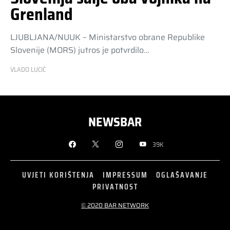
Grenland
LJUBLJANA/NUUK – Ministarstvo obrane Republike
Slovenije (MORS) jutros je potvrdilo…
VLADO LUCIĆ
NEWSBAR
39K
UVJETI KORIŠTENJA
IMPRESSUM
OGLAŠAVANJE
PRIVATNOST
© 2020 BAR NETWORK