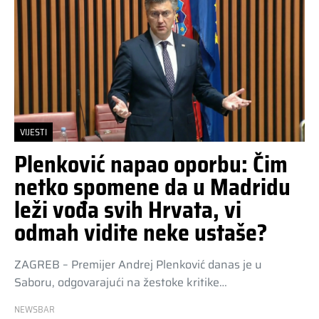
VIJESTI
Plenković napao oporbu: Čim
netko spomene da u Madridu
leži vođa svih Hrvata, vi
odmah vidite neke ustaše?
ZAGREB – Premijer Andrej Plenković danas je u
Saboru, odgovarajući na žestoke kritike…
NEWSBAR