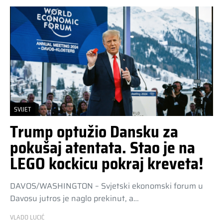
SVIJET
Trump optužio Dansku za
pokušaj atentata. Stao je na
LEGO kockicu pokraj kreveta!
DAVOS/WASHINGTON – Svjetski ekonomski forum u
Davosu jutros je naglo prekinut, a…
VLADO LUCIĆ