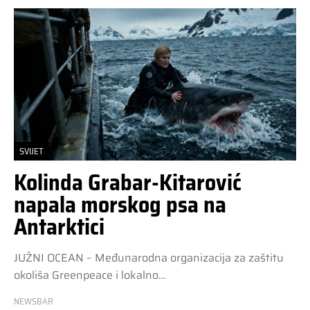
SVIJET
Kolinda Grabar-Kitarović
napala morskog psa na
Antarktici
JUŽNI OCEAN – Međunarodna organizacija za zaštitu
okoliša Greenpeace i lokalno…
NEWSBAR