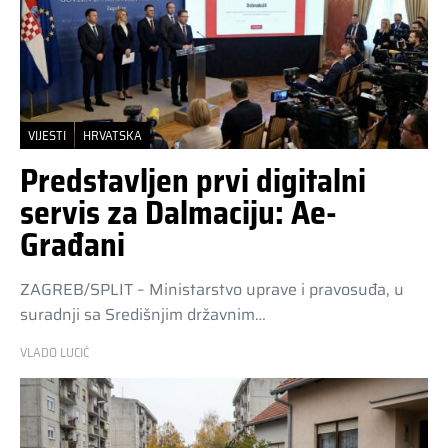
VIJESTI
HRVATSKA
Predstavljen prvi digitalni
servis za Dalmaciju: Ae-
Građani
ZAGREB/SPLIT – Ministarstvo uprave i pravosuđa, u
suradnji sa Središnjim državnim…
VLADO LUCIĆ