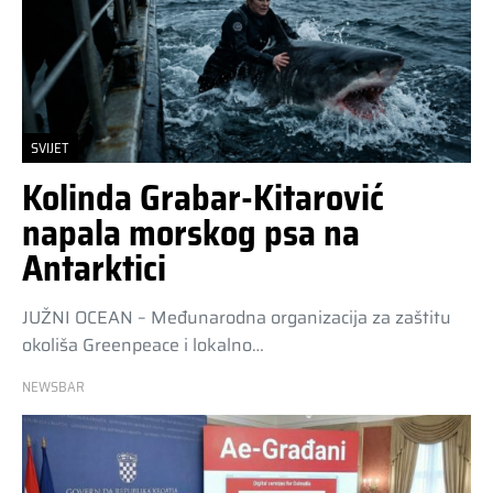
SVIJET
Kolinda Grabar-Kitarović
napala morskog psa na
Antarktici
JUŽNI OCEAN – Međunarodna organizacija za zaštitu
okoliša Greenpeace i lokalno…
NEWSBAR