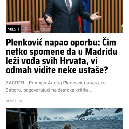
VIJESTI
Plenković napao oporbu: Čim
netko spomene da u Madridu
leži vođa svih Hrvata, vi
odmah vidite neke ustaše?
ZAGREB – Premijer Andrej Plenković danas je u
Saboru, odgovarajući na žestoke kritike…
NEWSBAR