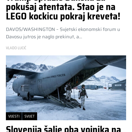
pokušaj atentata. Stao je na
LEGO kockicu pokraj kreveta!
DAVOS/WASHINGTON – Svjetski ekonomski forum u
Davosu jutros je naglo prekinut, a…
VLADO LUCIĆ
VIJESTI
SVIJET
Slovenija šalje oba vojnika na