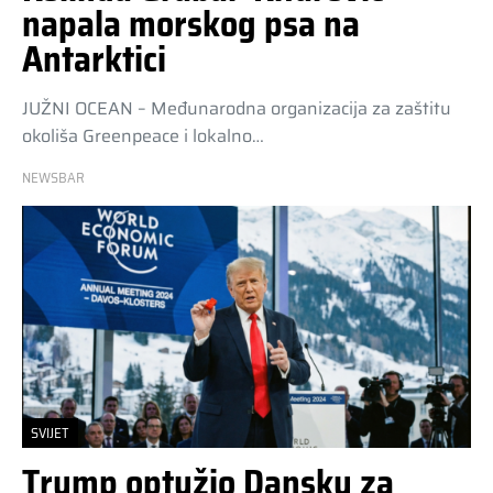
napala morskog psa na
Antarktici
JUŽNI OCEAN – Međunarodna organizacija za zaštitu
okoliša Greenpeace i lokalno…
NEWSBAR
SVIJET
Trump optužio Dansku za