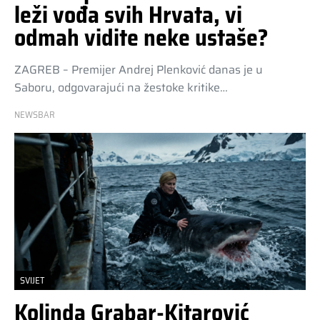
leži vođa svih Hrvata, vi
odmah vidite neke ustaše?
ZAGREB – Premijer Andrej Plenković danas je u
Saboru, odgovarajući na žestoke kritike…
NEWSBAR
SVIJET
Kolinda Grabar-Kitarović