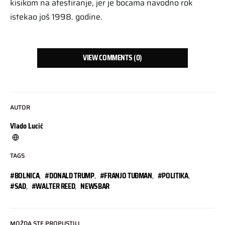
kisikom na atestiranje, jer je bocama navodno rok
istekao još 1998. godine.
VIEW COMMENTS (0)
AUTOR
Vlado Lucić
TAGS
#BOLNICA
,
#DONALD TRUMP
,
#FRANJO TUĐMAN
,
#POLITIKA
,
#SAD
,
#WALTER REED
,
NEWSBAR
MOŽDA STE PROPUSTILI