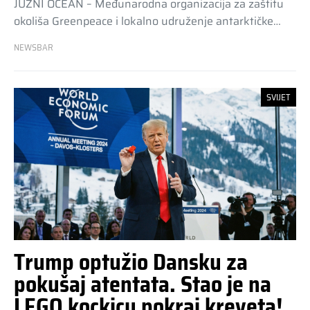
JUŽNI OCEAN – Međunarodna organizacija za zaštitu
okoliša Greenpeace i lokalno udruženje antarktičke…
NEWSBAR
SVIJET
Trump optužio Dansku za
pokušaj atentata. Stao je na
LEGO kockicu pokraj kreveta!