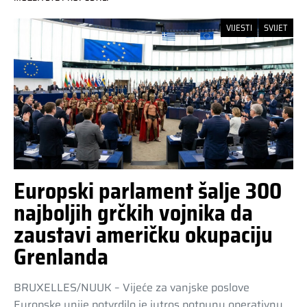
VIJESTI
SVIJET
Europski parlament šalje 300
najboljih grčkih vojnika da
zaustavi američku okupaciju
Grenlanda
BRUXELLES/NUUK – Vijeće za vanjske poslove
Europske unije potvrdilo je jutros potpunu operativnu…