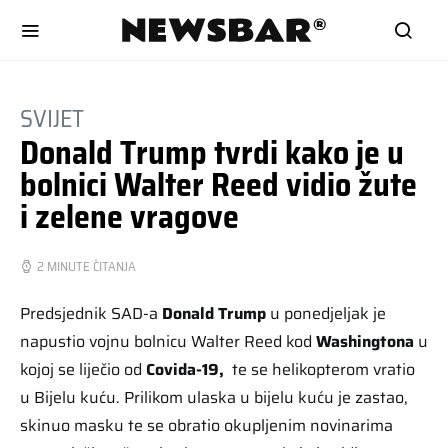
SVIJET
Donald Trump tvrdi kako je u
bolnici Walter Reed vidio žute
i zelene vragove
2 MINUTE ČITANJA
Predsjednik SAD-a
Donald Trump
u ponedjeljak je
napustio vojnu bolnicu Walter Reed kod
Washingtona
u
kojoj se liječio od
Covida-19,
te se helikopterom vratio
u Bijelu kuću. Prilikom ulaska u bijelu kuću je zastao,
skinuo masku te se obratio okupljenim novinarima