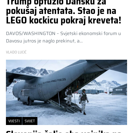
Trump optužio Dansku za
pokušaj atentata. Stao je na
LEGO kockicu pokraj kreveta!
DAVOS/WASHINGTON – Svjetski ekonomski forum u
Davosu jutros je naglo prekinut, a…
VLADO LUCIĆ
VIJESTI
SVIJET