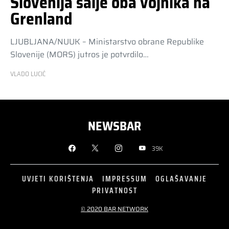
Slovenija šalje oba vojnika na
Grenland
LJUBLJANA/NUUK – Ministarstvo obrane Republike
Slovenije (MORS) jutros je potvrdilo…
VLADO LUCIĆ
NEWSBAR
39K
UVJETI KORIŠTENJA
IMPRESSUM
OGLAŠAVANJE
PRIVATNOST
© 2020 BAR NETWORK