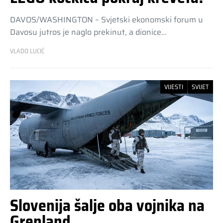
DAVOS/WASHINGTON – Svjetski ekonomski forum u
Davosu jutros je naglo prekinut, a dionice…
VLADO LUCIĆ
VIJESTI
SVIJET
Slovenija šalje oba vojnika na
Grenland