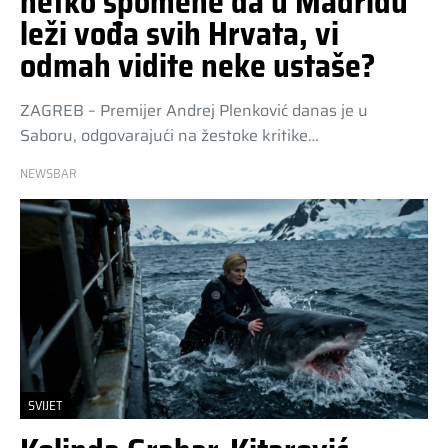
netko spomene da u Madridu
leži vođa svih Hrvata, vi
odmah vidite neke ustaše?
ZAGREB – Premijer Andrej Plenković danas je u
Saboru, odgovarajući na žestoke kritike…
NEWSBAR
SVIJET