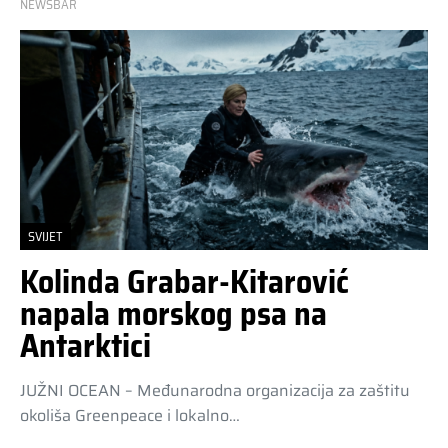
NEWSBAR
SVIJET
Kolinda Grabar-Kitarović
napala morskog psa na
Antarktici
JUŽNI OCEAN – Međunarodna organizacija za zaštitu
okoliša Greenpeace i lokalno…