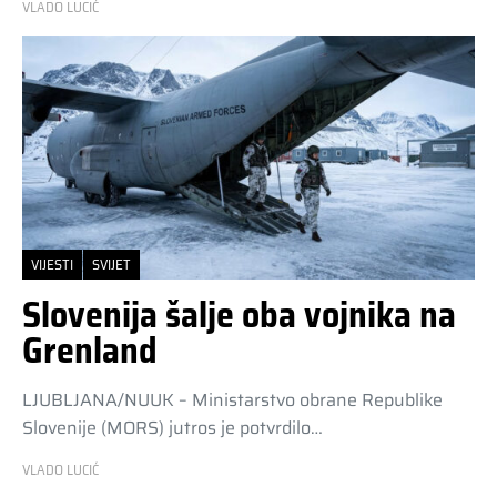
VLADO LUCIĆ
VIJESTI
SVIJET
Slovenija šalje oba vojnika na
Grenland
LJUBLJANA/NUUK – Ministarstvo obrane Republike
Slovenije (MORS) jutros je potvrdilo…
VLADO LUCIĆ