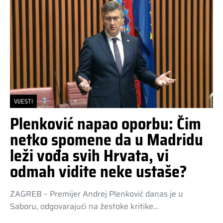
VIJESTI
Plenković napao oporbu: Čim
netko spomene da u Madridu
leži vođa svih Hrvata, vi
odmah vidite neke ustaše?
ZAGREB – Premijer Andrej Plenković danas je u
Saboru, odgovarajući na žestoke kritike…