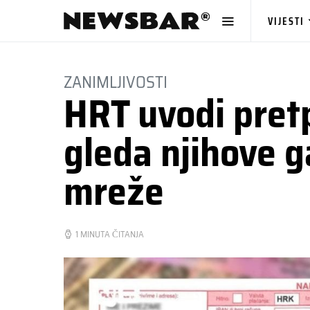
VIJESTI
ZANIMLJIVOSTI
HRT uvodi pretp
gleda njihove g
mreže
1 MINUTA ČITANJA