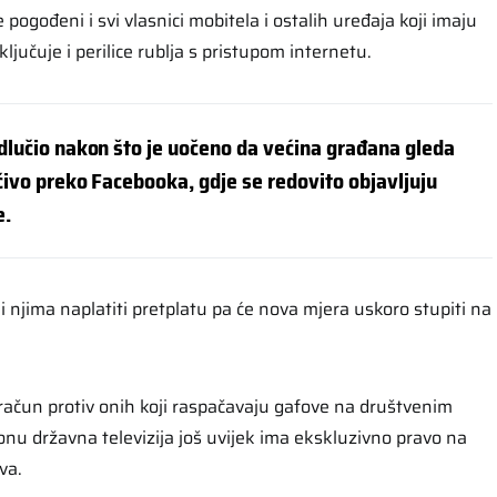
pogođeni i svi vlasnici mobitela i ostalih uređaja koji imaju
ljučuje i perilice rublja s pristupom internetu.
dlučio nakon što je uočeno da većina građana gleda
čivo preko Facebooka, gdje se redovito objavljuju
e.
i njima naplatiti pretplatu pa će nova mjera uskoro stupiti na
bračun protiv onih koji raspačavaju gafove na društvenim
u državna televizija još uvijek ima ekskluzivno pravo na
va.