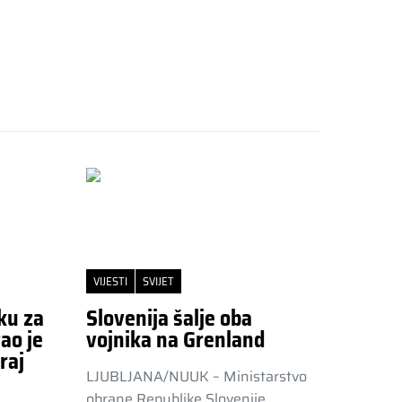
VIJESTI
SVIJET
ku za
Slovenija šalje oba
ao je
vojnika na Grenland
raj
LJUBLJANA/NUUK – Ministarstvo
obrane Republike Slovenije