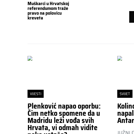
Muškarci u Hrvatskoj
referendumom traže
pravo na polovicu
kreveta
VIJESTI
SVIJET
Plenković napao oporbu:
Kolin
Čim netko spomene da u
napal
Madridu leži vođa svih
Antar
Hrvata, vi odmah vidite
JUŽNI 