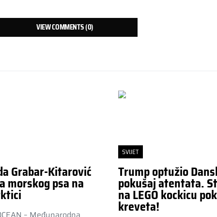
VIEW COMMENTS (0)
SVIJET
da Grabar-Kitarović
Trump optužio Dans
a morskog psa na
pokušaj atentata. St
ktici
na LEGO kockicu pok
kreveta!
OCEAN – Međunarodna