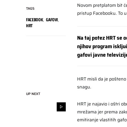
Novom pretplatom bit će 
TAGS
pristup Facebooku. To uk
FACEBOOK
,
GAFOVI
,
HRT
Na taj potez HRT se o
njihov program isklju
gafovi javne televizij
HRT misli da je pošteno 
snagu.
UP NEXT
HRT je najavio i oštri o
mrežama jer prema zakon
emitiranje vlastitih gafo