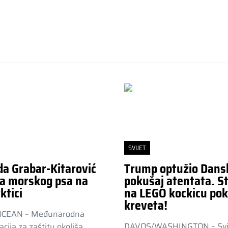
SVIJET
da Grabar-Kitarović
Trump optužio Dans
a morskog psa na
pokušaj atentata. St
ktici
na LEGO kockicu pok
kreveta!
OCEAN – Međunarodna
DAVOS/WASHINGTON – Svj
acija za zaštitu okoliša