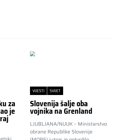
VIJESTI
SVIJET
ku za
Slovenija šalje oba
ao je
vojnika na Grenland
raj
LJUBLJANA/NUUK – Ministarstvo
obrane Republike Slovenije
etski
(MORS) jutros je potvrdilo…