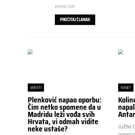
BORNA SOR
PROČITAJ ČLANAK
VIJESTI
SVIJET
Plenković napao oporbu:
Kolin
Čim netko spomene da u
napal
Madridu leži vođa svih
Antar
Hrvata, vi odmah vidite
JUŽNI 
neke ustaše?
organiz