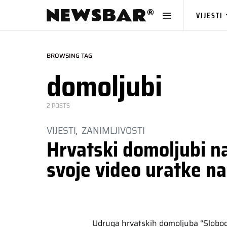
VIJESTI
BROWSING TAG
domoljubi
2 POSTS
VIJESTI
ZANIMLJIVOSTI
Hrvatski domoljubi n
svoje video uratke n
Udruga hrvatskih domoljuba “Slobod