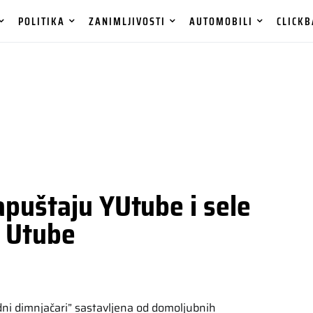
POLITIKA
ZANIMLJIVOSTI
AUTOMOBILI
CLICKB
apuštaju YUtube i sele
a Utube
ni dimnjačari” sastavljena od domoljubnih