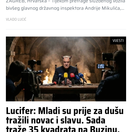
ZAGREB, Hrvatska – Tijekom pretrage službenog vozila
bivšeg glavnog državnog inspektora Andrije Mikulića,…
VLADO LUCIĆ
VIJESTI
Lucifer: Mladi su prije za dušu
tražili novac i slavu. Sada
traže 35 kvadrata na Buzinu.