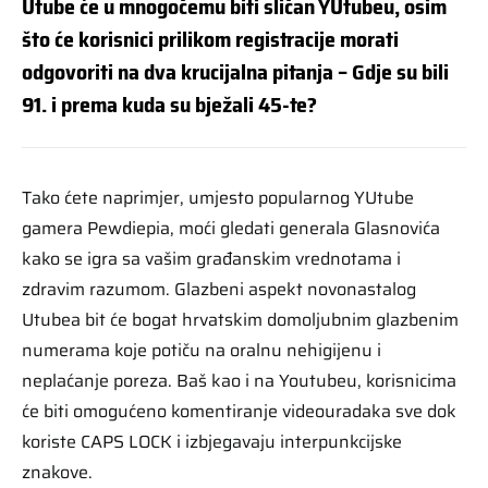
Utube će u mnogočemu biti sličan YUtubeu, osim
što će korisnici prilikom registracije morati
odgovoriti na dva krucijalna pitanja – Gdje su bili
91. i prema kuda su bježali 45-te?
Tako ćete naprimjer, umjesto popularnog YUtube
gamera Pewdiepia, moći gledati generala Glasnovića
kako se igra sa vašim građanskim vrednotama i
zdravim razumom. Glazbeni aspekt novonastalog
Utubea bit će bogat hrvatskim domoljubnim glazbenim
numerama koje potiču na oralnu nehigijenu i
neplaćanje poreza. Baš kao i na Youtubeu, korisnicima
će biti omogućeno komentiranje videouradaka sve dok
koriste CAPS LOCK i izbjegavaju interpunkcijske
znakove.