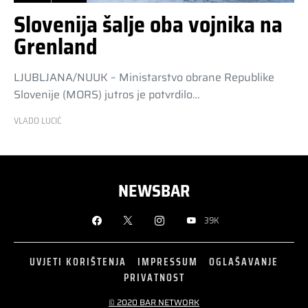
Slovenija šalje oba vojnika na
Grenland
LJUBLJANA/NUUK – Ministarstvo obrane Republike
Slovenije (MORS) jutros je potvrdilo…
VLADO LUCIĆ
NEWSBAR
39K
UVJETI KORIŠTENJA
IMPRESSUM
OGLAŠAVANJE
PRIVATNOST
© 2020 BAR NETWORK