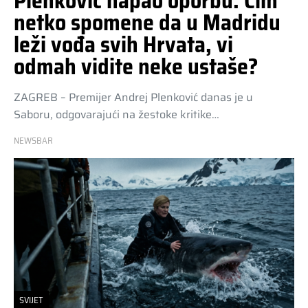
Plenković napao oporbu: Čim
netko spomene da u Madridu
leži vođa svih Hrvata, vi
odmah vidite neke ustaše?
ZAGREB – Premijer Andrej Plenković danas je u
Saboru, odgovarajući na žestoke kritike…
NEWSBAR
SVIJET