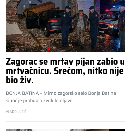
Zagorac se mrtav pijan zabio u
mrtvačnicu. Srećom, nitko nije
bio živ.
DONJA BATINA – Mirno zagorsko selo Donja Batina
sinoć je probudio zvuk lomljave…
VLADO LUCIĆ