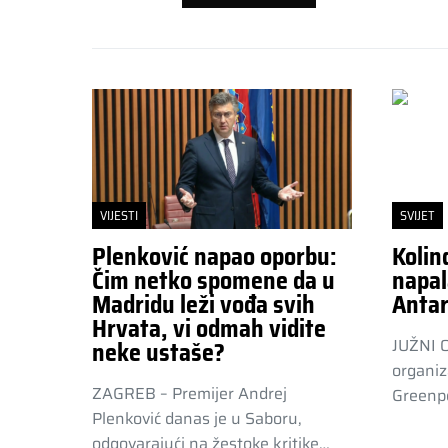
VIJESTI
SVIJET
Plenković napao oporbu:
Kolin
Čim netko spomene da u
napal
Madridu leži vođa svih
Antar
Hrvata, vi odmah vidite
JUŽNI 
neke ustaše?
organiz
ZAGREB – Premijer Andrej
Greenpe
Plenković danas je u Saboru,
odgovarajući na žestoke kritike…