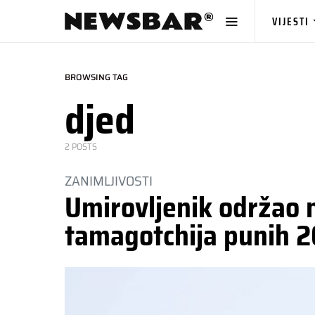
VIJESTI
BROWSING TAG
djed
2 POSTS
ZANIMLJIVOSTI
Umirovljenik održao 
tamagotchija punih 2