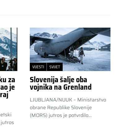
VIJESTI
SVIJET
ku za
Slovenija šalje oba
ao je
vojnika na Grenland
raj
LJUBLJANA/NUUK – Ministarstvo
obrane Republike Slovenije
etski
(MORS) jutros je potvrdilo…
jutros