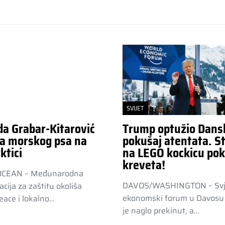
SVIJET
da Grabar-Kitarović
Trump optužio Dans
a morskog psa na
pokušaj atentata. St
ktici
na LEGO kockicu pok
kreveta!
OCEAN – Međunarodna
DAVOS/WASHINGTON – Svj
acija za zaštitu okoliša
ekonomski forum u Davosu 
ace i lokalno…
je naglo prekinut, a…