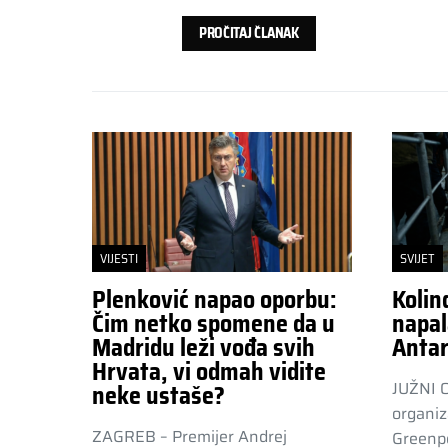
PROČITAJ ČLANAK
VIJESTI
SVIJET
Plenković napao oporbu:
Kolin
Čim netko spomene da u
napal
Madridu leži vođa svih
Antar
Hrvata, vi odmah vidite
JUŽNI 
neke ustaše?
organiz
ZAGREB – Premijer Andrej
Greenpe