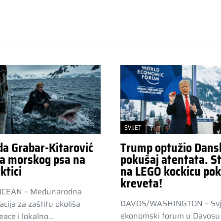
SVIJET
da Grabar-Kitarović
Trump optužio Dans
a morskog psa na
pokušaj atentata. St
ktici
na LEGO kockicu pok
kreveta!
OCEAN – Međunarodna
DAVOS/WASHINGTON – Svj
acija za zaštitu okoliša
ekonomski forum u Davosu 
ace i lokalno…