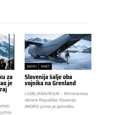
VIJESTI
SVIJET
ku za
Slovenija šalje oba
ao je
vojnika na Grenland
raj
LJUBLJANA/NUUK – Ministarstvo
obrane Republike Slovenije
etski
(MORS) jutros je potvrdilo…
jutros