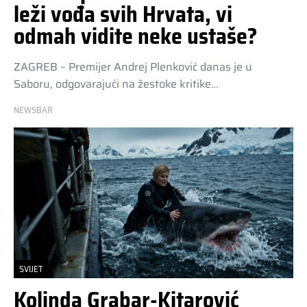
leži vođa svih Hrvata, vi
odmah vidite neke ustaše?
ZAGREB – Premijer Andrej Plenković danas je u
Saboru, odgovarajući na žestoke kritike…
NEWSBAR
SVIJET
Kolinda Grabar-Kitarović