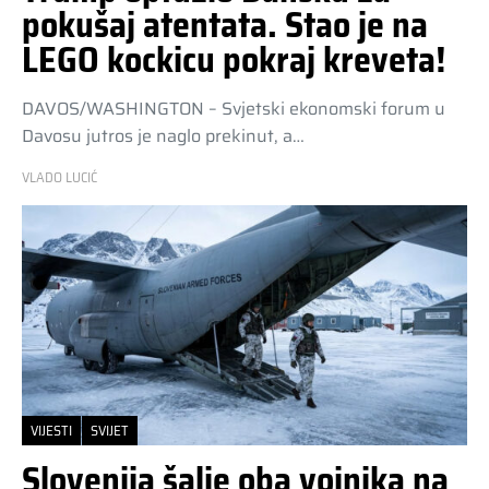
pokušaj atentata. Stao je na
LEGO kockicu pokraj kreveta!
DAVOS/WASHINGTON – Svjetski ekonomski forum u
Davosu jutros je naglo prekinut, a…
VLADO LUCIĆ
VIJESTI
SVIJET
Slovenija šalje oba vojnika na