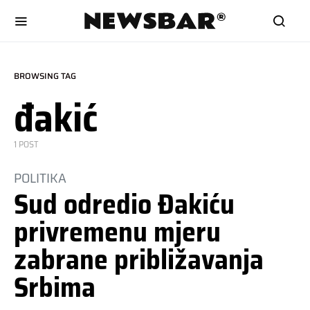
BROWSING TAG
đakić
1 POST
POLITIKA
Sud odredio Đakiću
privremenu mjeru
zabrane približavanja
Srbima