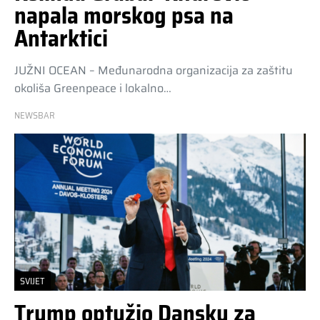
napala morskog psa na
Antarktici
JUŽNI OCEAN – Međunarodna organizacija za zaštitu
okoliša Greenpeace i lokalno…
NEWSBAR
SVIJET
Trump optužio Dansku za