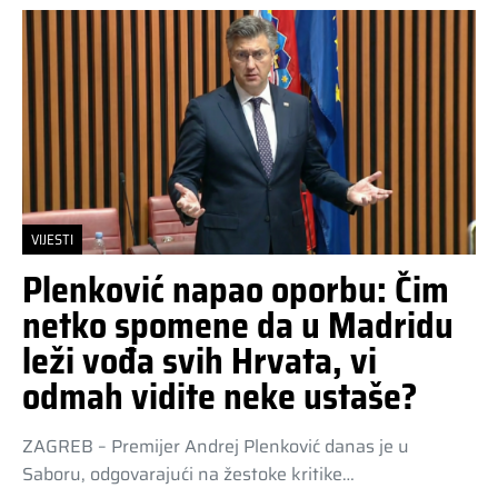
VIJESTI
Plenković napao oporbu: Čim
netko spomene da u Madridu
leži vođa svih Hrvata, vi
odmah vidite neke ustaše?
ZAGREB – Premijer Andrej Plenković danas je u
Saboru, odgovarajući na žestoke kritike…