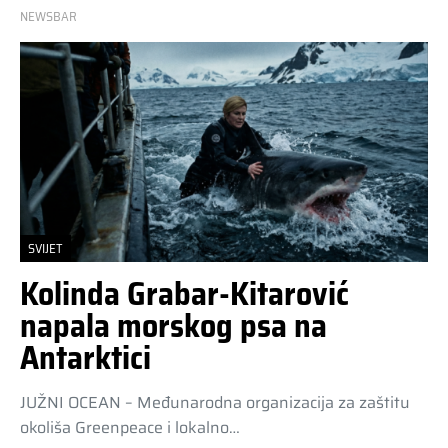
NEWSBAR
SVIJET
Kolinda Grabar-Kitarović
napala morskog psa na
Antarktici
JUŽNI OCEAN – Međunarodna organizacija za zaštitu
okoliša Greenpeace i lokalno…