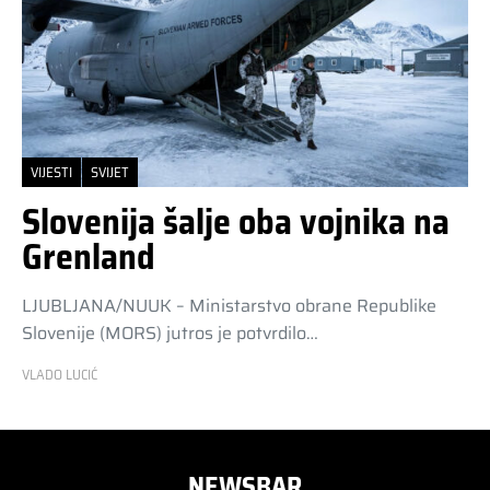
VIJESTI
SVIJET
Slovenija šalje oba vojnika na
Grenland
LJUBLJANA/NUUK – Ministarstvo obrane Republike
Slovenije (MORS) jutros je potvrdilo…
VLADO LUCIĆ
NEWSBAR