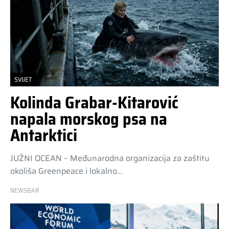
SVIJET
Kolinda Grabar-Kitarović
napala morskog psa na
Antarktici
JUŽNI OCEAN – Međunarodna organizacija za zaštitu
okoliša Greenpeace i lokalno…
NEWSBAR