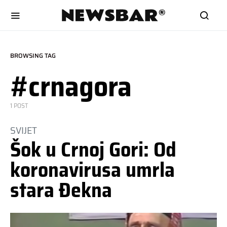
BROWSING TAG
#crnagora
1 POST
SVIJET
Šok u Crnoj Gori: Od
koronavirusa umrla
stara Đekna