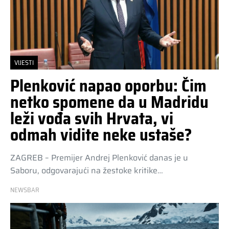
VIJESTI
Plenković napao oporbu: Čim
netko spomene da u Madridu
leži vođa svih Hrvata, vi
odmah vidite neke ustaše?
ZAGREB – Premijer Andrej Plenković danas je u
Saboru, odgovarajući na žestoke kritike…
NEWSBAR