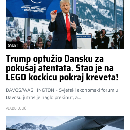
SVIJET
Trump optužio Dansku za
pokušaj atentata. Stao je na
LEGO kockicu pokraj kreveta!
DAVOS/WASHINGTON – Svjetski ekonomski forum u
Davosu jutros je naglo prekinut, a…
VLADO LUCIĆ