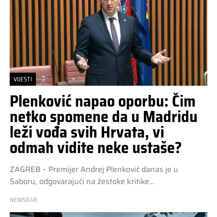
VIJESTI
Plenković napao oporbu: Čim
netko spomene da u Madridu
leži vođa svih Hrvata, vi
odmah vidite neke ustaše?
ZAGREB – Premijer Andrej Plenković danas je u
Saboru, odgovarajući na žestoke kritike…
NEWSBAR