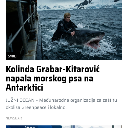
SVIJET
Kolinda Grabar-Kitarović
napala morskog psa na
Antarktici
JUŽNI OCEAN – Međunarodna organizacija za zaštitu
okoliša Greenpeace i lokalno…
NEWSBAR