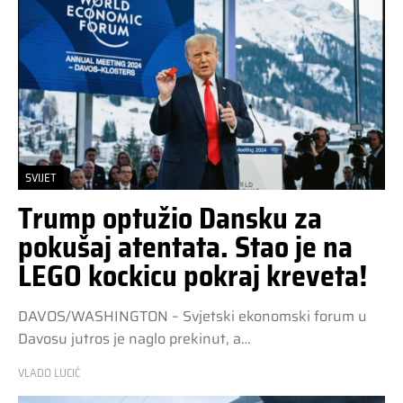
SVIJET
Trump optužio Dansku za
pokušaj atentata. Stao je na
LEGO kockicu pokraj kreveta!
DAVOS/WASHINGTON – Svjetski ekonomski forum u
Davosu jutros je naglo prekinut, a…
VLADO LUCIĆ