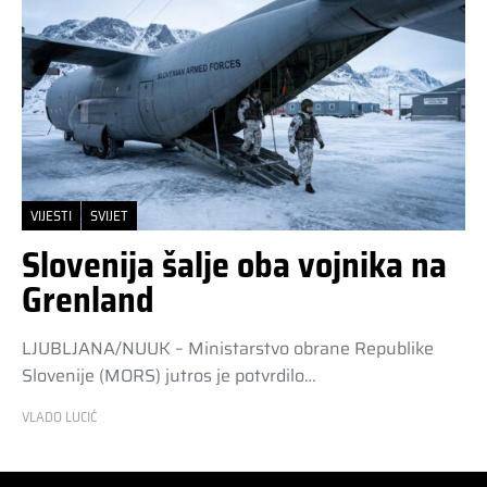
VIJESTI
SVIJET
Slovenija šalje oba vojnika na
Grenland
LJUBLJANA/NUUK – Ministarstvo obrane Republike
Slovenije (MORS) jutros je potvrdilo…
VLADO LUCIĆ