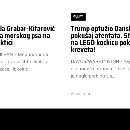
SVIJET
da Grabar-Kitarović
Trump optužio Dans
a morskog psa na
pokušaj atentata. St
ktici
na LEGO kockicu pok
kreveta!
OCEAN – Međunarodna
DAVOS/WASHINGTON – Svj
acija za zaštitu okoliša
ekonomski forum u Davosu 
ace i lokalno…
je naglo prekinut, a…
R
VLADO LUCIĆ