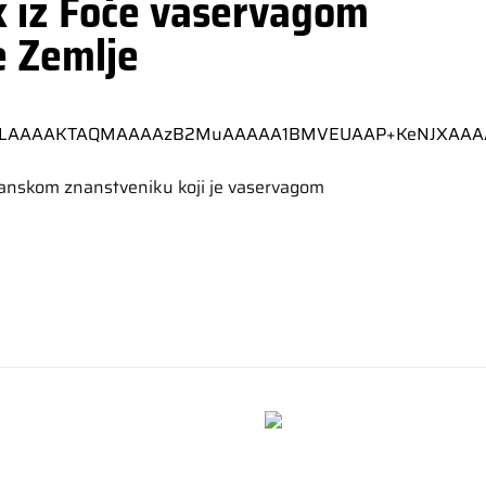
k iz Foče vaservagom
e Zemlje
osanskom znanstveniku koji je vaservagom