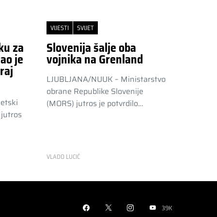
VIJESTI
SVIJET
ku za
Slovenija šalje oba
ao je
vojnika na Grenland
raj
LJUBLJANA/NUUK – Ministarstvo
obrane Republike Slovenije
etski
(MORS) jutros je potvrdilo…
jutros
VLADO LUCIĆ
39K