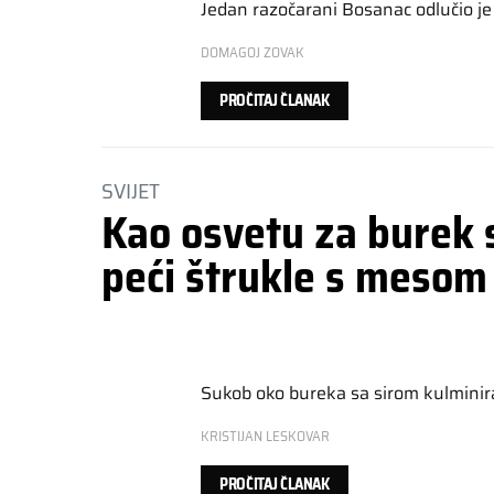
Jedan razočarani Bosanac odlučio je 
DOMAGOJ ZOVAK
PROČITAJ ČLANAK
SVIJET
Kao osvetu za burek s
peći štrukle s mesom
Sukob oko bureka sa sirom kulmini
KRISTIJAN LESKOVAR
PROČITAJ ČLANAK