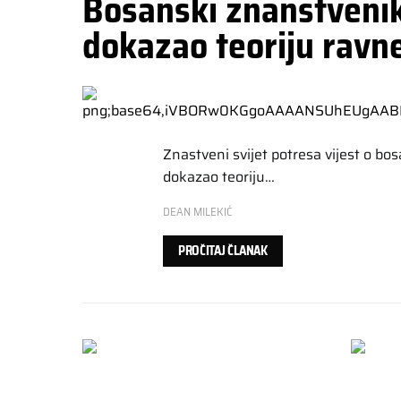
Bosanski znanstveni
dokazao teoriju ravn
Znastveni svijet potresa vijest o b
dokazao teoriju…
DEAN MILEKIĆ
PROČITAJ ČLANAK