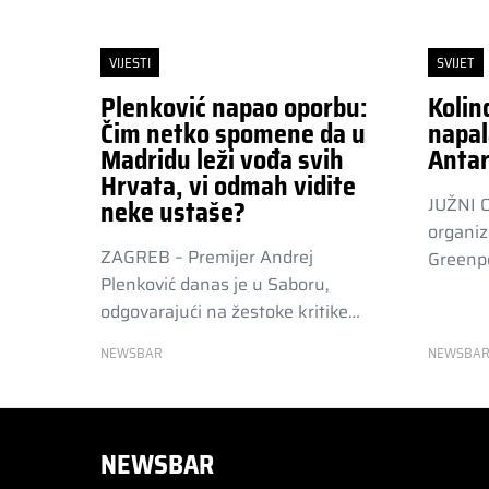
VIJESTI
SVIJET
Plenković napao oporbu:
Kolin
Čim netko spomene da u
napal
Madridu leži vođa svih
Antar
Hrvata, vi odmah vidite
JUŽNI 
neke ustaše?
organiz
ZAGREB – Premijer Andrej
Greenpe
Plenković danas je u Saboru,
odgovarajući na žestoke kritike…
NEWSBAR
NEWSBA
NEWSBAR