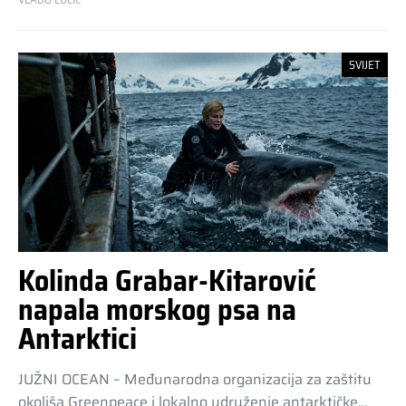
SVIJET
Kolinda Grabar-Kitarović
napala morskog psa na
Antarktici
JUŽNI OCEAN – Međunarodna organizacija za zaštitu
okoliša Greenpeace i lokalno udruženje antarktičke…