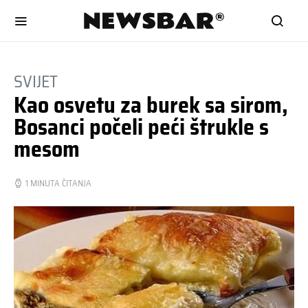
SVIJET
Kao osvetu za burek sa sirom,
Bosanci počeli peći štrukle s
mesom
1 MINUTA ČITANJA