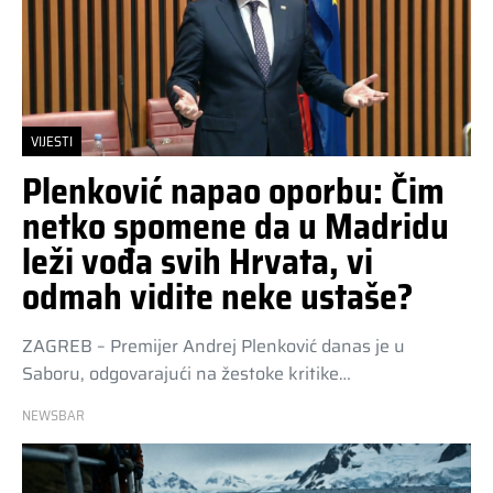
VIJESTI
Plenković napao oporbu: Čim
netko spomene da u Madridu
leži vođa svih Hrvata, vi
odmah vidite neke ustaše?
ZAGREB – Premijer Andrej Plenković danas je u
Saboru, odgovarajući na žestoke kritike…
NEWSBAR