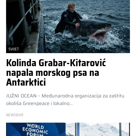
SVIJET
Kolinda Grabar-Kitarović
napala morskog psa na
Antarktici
JUŽNI OCEAN – Međunarodna organizacija za zaštitu
okoliša Greenpeace i lokalno…
NEWSBAR