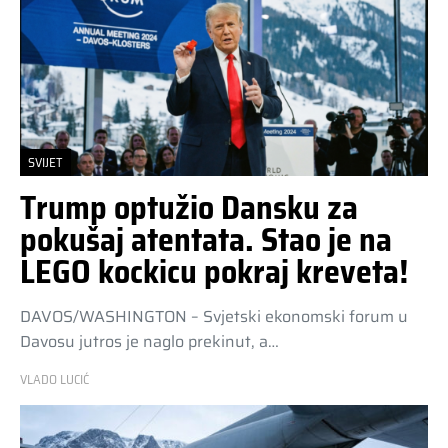
SVIJET
Trump optužio Dansku za
pokušaj atentata. Stao je na
LEGO kockicu pokraj kreveta!
DAVOS/WASHINGTON – Svjetski ekonomski forum u
Davosu jutros je naglo prekinut, a…
VLADO LUCIĆ