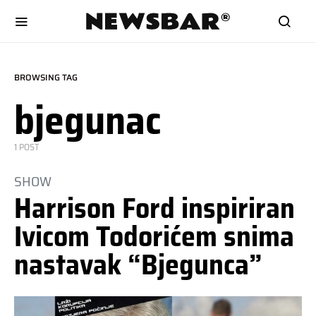
BROWSING TAG
bjegunac
1 POST
SHOW
Harrison Ford inspiriran
Ivicom Todorićem snima
nastavak “Bjegunca”