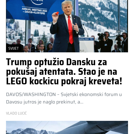
SVIJET
Trump optužio Dansku za
pokušaj atentata. Stao je na
LEGO kockicu pokraj kreveta!
DAVOS/WASHINGTON – Svjetski ekonomski forum u
Davosu jutros je naglo prekinut, a…
VLADO LUCIĆ