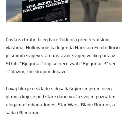
Čuvši za hrabri bijeg Ivice Todorića pred hrvatskim
vlastima, Hollywoodska legenda Harrison Ford odlučio
je snimiti svojevrstan nastavak svojeg velikog hita iz
90-ih: “Bjegunac” koji se neće zvati “Bjegunac 2” već
“Dolazim, čim skupim dokaze”.
I ovaj film je u skladu s dosadašnjim smjerom ovog
glumca koji se pod stare dane vraća svojim poznatim
ulogama: Indiana Jones, Star Wars, Blade Runner, a
sada i Bjegunac.