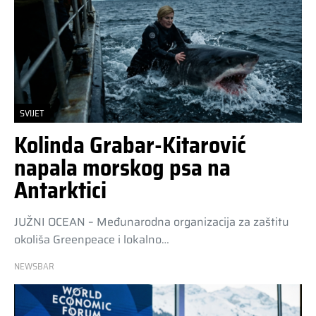
SVIJET
Kolinda Grabar-Kitarović
napala morskog psa na
Antarktici
JUŽNI OCEAN – Međunarodna organizacija za zaštitu
okoliša Greenpeace i lokalno…
NEWSBAR