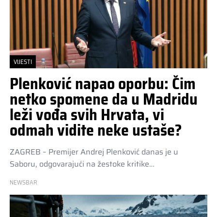
VIJESTI
Plenković napao oporbu: Čim
netko spomene da u Madridu
leži vođa svih Hrvata, vi
odmah vidite neke ustaše?
ZAGREB – Premijer Andrej Plenković danas je u
Saboru, odgovarajući na žestoke kritike…
NEWSBAR