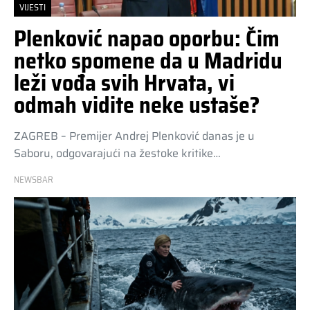
VIJESTI
Plenković napao oporbu: Čim
netko spomene da u Madridu
leži vođa svih Hrvata, vi
odmah vidite neke ustaše?
ZAGREB – Premijer Andrej Plenković danas je u
Saboru, odgovarajući na žestoke kritike…
NEWSBAR