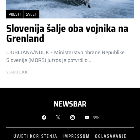
VIJESTI
SVIJET
Slovenija šalje oba vojnika na
Grenland
LJUBLJANA/NUUK – Ministarstvo obrane Republike
Slovenije (MORS) jutros je potvrdilo…
VLADO LUCIĆ
NEWSBAR
39K
UVJETI KORIŠTENJA
IMPRESSUM
OGLAŠAVANJE