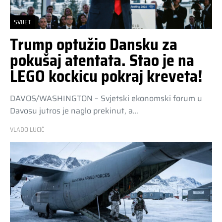
SVIJET
Trump optužio Dansku za
pokušaj atentata. Stao je na
LEGO kockicu pokraj kreveta!
DAVOS/WASHINGTON – Svjetski ekonomski forum u
Davosu jutros je naglo prekinut, a…
VLADO LUCIĆ