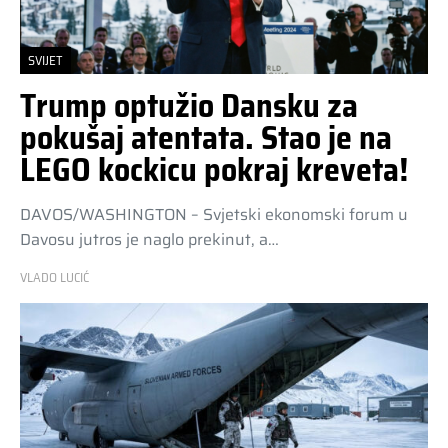
SVIJET
Trump optužio Dansku za
pokušaj atentata. Stao je na
LEGO kockicu pokraj kreveta!
DAVOS/WASHINGTON – Svjetski ekonomski forum u
Davosu jutros je naglo prekinut, a…
VLADO LUCIĆ