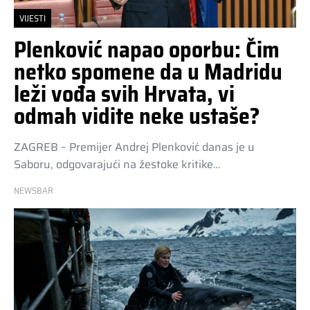
VIJESTI
Plenković napao oporbu: Čim
netko spomene da u Madridu
leži vođa svih Hrvata, vi
odmah vidite neke ustaše?
ZAGREB – Premijer Andrej Plenković danas je u
Saboru, odgovarajući na žestoke kritike…
NEWSBAR