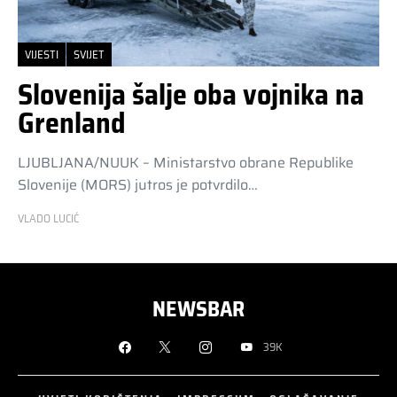
VIJESTI
SVIJET
Slovenija šalje oba vojnika na
Grenland
LJUBLJANA/NUUK – Ministarstvo obrane Republike
Slovenije (MORS) jutros je potvrdilo…
VLADO LUCIĆ
NEWSBAR
39K