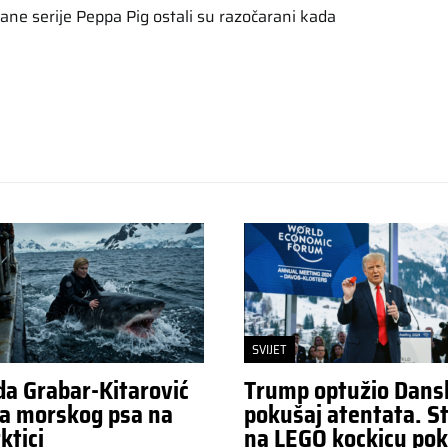
rane serije Peppa Pig ostali su razočarani kada
SVIJET
da Grabar-Kitarović
Trump optužio Dans
a morskog psa na
pokušaj atentata. St
ktici
na LEGO kockicu pok