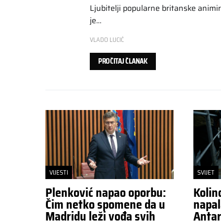
Ljubitelji popularne britanske animi
je…
VLADO LUCIĆ
PROČITAJ ČLANAK
VIJESTI
SVIJET
Plenković napao oporbu:
Kolin
Čim netko spomene da u
napal
Madridu leži vođa svih
Antar