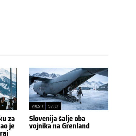
VIJESTI
SVIJET
ku za
Slovenija šalje oba
ao je
vojnika na Grenland
raj