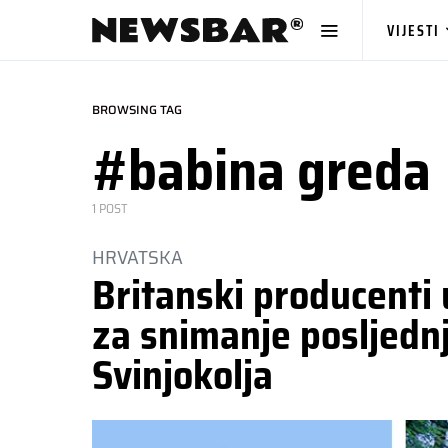
VIJESTI
BROWSING TAG
#babina greda
1 POST
HRVATSKA
Britanski producenti u
za snimanje posljedn
Svinjokolja