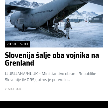
VIJESTI
SVIJET
Slovenija šalje oba vojnika na
Grenland
LJUBLJANA/NUUK – Ministarstvo obrane Republike
Slovenije (MORS) jutros je potvrdilo…
VLADO LUCIĆ