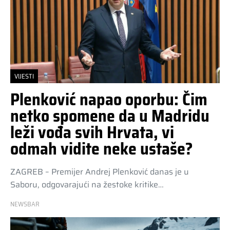
VIJESTI
Plenković napao oporbu: Čim
netko spomene da u Madridu
leži vođa svih Hrvata, vi
odmah vidite neke ustaše?
ZAGREB – Premijer Andrej Plenković danas je u
Saboru, odgovarajući na žestoke kritike…
NEWSBAR