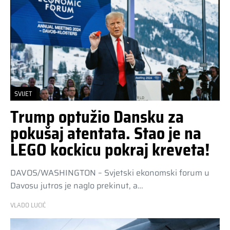
SVIJET
Trump optužio Dansku za
pokušaj atentata. Stao je na
LEGO kockicu pokraj kreveta!
DAVOS/WASHINGTON – Svjetski ekonomski forum u
Davosu jutros je naglo prekinut, a…
VLADO LUCIĆ