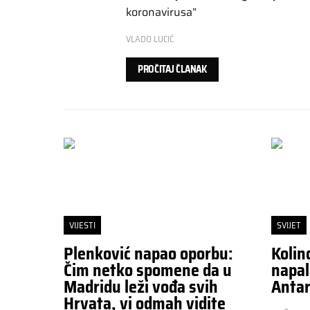
koronavirusa”
VLADO LUCIĆ
PROČITAJ ČLANAK
VIJESTI
SVIJET
Plenković napao oporbu:
Kolin
Čim netko spomene da u
napal
Madridu leži vođa svih
Antar
Hrvata, vi odmah vidite