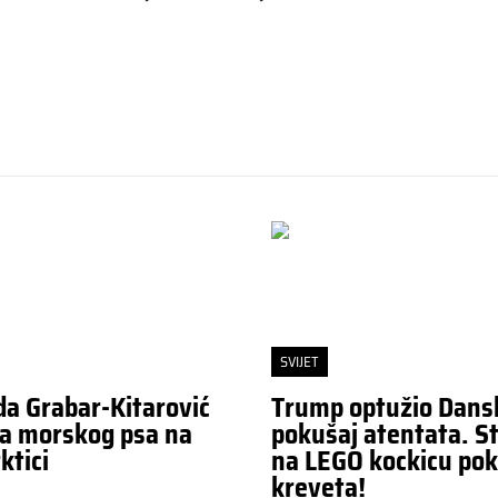
SVIJET
da Grabar-Kitarović
Trump optužio Dans
a morskog psa na
pokušaj atentata. St
ktici
na LEGO kockicu pok
kreveta!