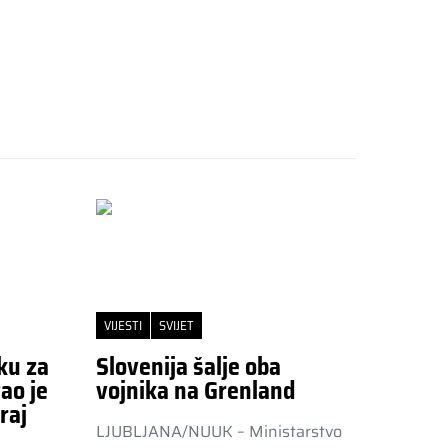
VIJESTI
SVIJET
ku za
Slovenija šalje oba
ao je
vojnika na Grenland
raj
LJUBLJANA/NUUK – Ministarstvo