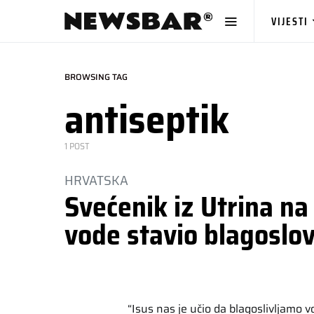
VIJESTI
BROWSING TAG
antiseptik
1 POST
HRVATSKA
Svećenik iz Utrina na
vode stavio blagoslov
“Isus nas je učio da blagoslivljamo vod