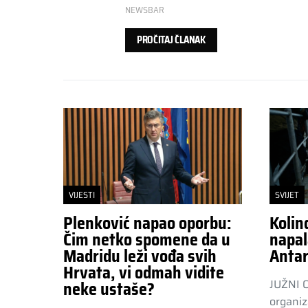
NEWSBAR
PROČITAJ ČLANAK
VIJESTI
SVIJET
Plenković napao oporbu:
Kolin
Čim netko spomene da u
napal
Madridu leži vođa svih
Antar
Hrvata, vi odmah vidite
JUŽNI 
neke ustaše?
organiz