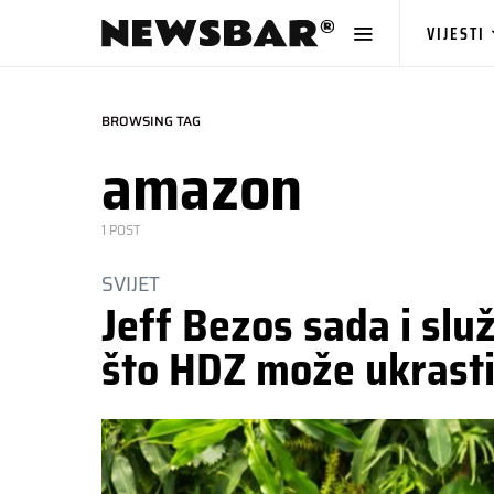
VIJESTI
BROWSING TAG
amazon
1 POST
SVIJET
Jeff Bezos sada i sl
što HDZ može ukrast