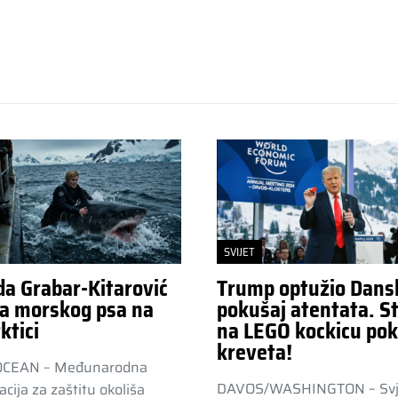
SVIJET
da Grabar-Kitarović
Trump optužio Dans
a morskog psa na
pokušaj atentata. St
ktici
na LEGO kockicu pok
kreveta!
OCEAN – Međunarodna
DAVOS/WASHINGTON – Svj
acija za zaštitu okoliša