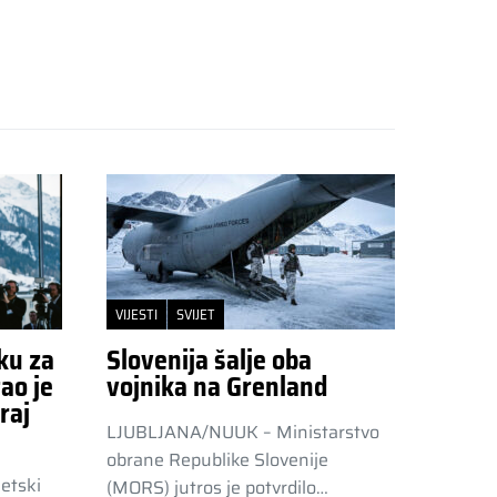
VIJESTI
SVIJET
ku za
Slovenija šalje oba
ao je
vojnika na Grenland
raj
LJUBLJANA/NUUK – Ministarstvo
obrane Republike Slovenije
etski
(MORS) jutros je potvrdilo…