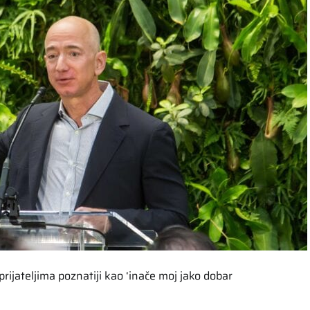
ijateljima poznatiji kao ‘inače moj jako dobar