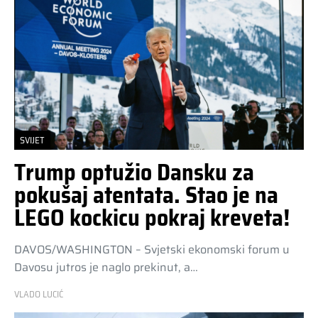
SVIJET
Trump optužio Dansku za
pokušaj atentata. Stao je na
LEGO kockicu pokraj kreveta!
DAVOS/WASHINGTON – Svjetski ekonomski forum u
Davosu jutros je naglo prekinut, a…
VLADO LUCIĆ