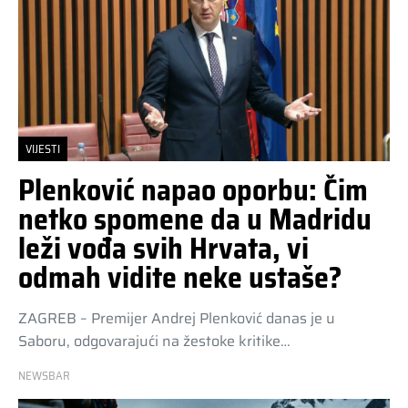
VIJESTI
Plenković napao oporbu: Čim
netko spomene da u Madridu
leži vođa svih Hrvata, vi
odmah vidite neke ustaše?
ZAGREB – Premijer Andrej Plenković danas je u
Saboru, odgovarajući na žestoke kritike…
NEWSBAR