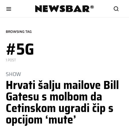
BROWSING TAG
#5G
1 POST
SHOW
Hrvati šalju mailove Bill
Gatesu s molbom da
Cetinskom ugradi čip s
opcijom ‘mute’