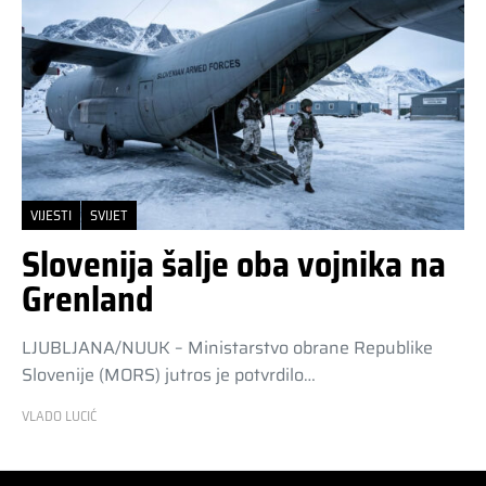
VIJESTI
SVIJET
Slovenija šalje oba vojnika na
Grenland
LJUBLJANA/NUUK – Ministarstvo obrane Republike
Slovenije (MORS) jutros je potvrdilo…
VLADO LUCIĆ