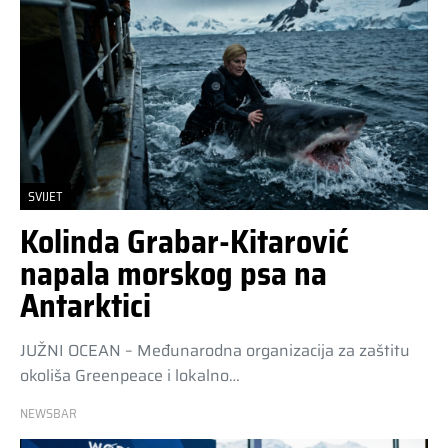
SVIJET
Kolinda Grabar-Kitarović
napala morskog psa na
Antarktici
JUŽNI OCEAN – Međunarodna organizacija za zaštitu
okoliša Greenpeace i lokalno…
NEWSBAR