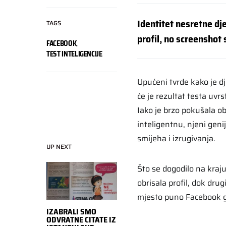
Identitet nesretne dj
TAGS
profil, no screenshot
FACEBOOK
,
TEST INTELIGENCIJE
Upućeni tvrde kako je d
će je rezultat testa uvrs
Iako je brzo pokušala obr
inteligentnu, njeni genija
smijeha i izrugivanja.
UP NEXT
Što se dogodilo na kraj
obrisala profil, dok dru
mjesto puno Facebook g
IZABRALI SMO
ODVRATNE CITATE IZ