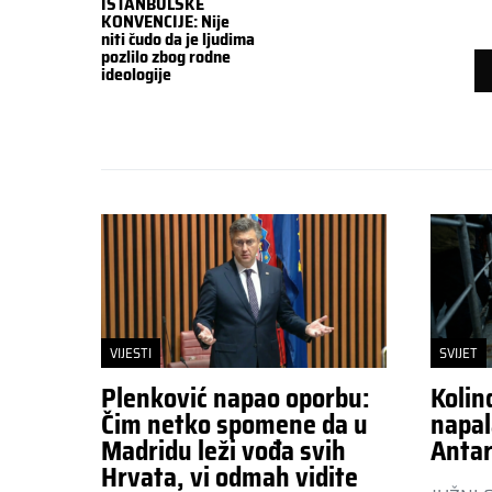
ISTANBULSKE
KONVENCIJE: Nije
niti čudo da je ljudima
pozlilo zbog rodne
ideologije
VIJESTI
SVIJET
Plenković napao oporbu:
Kolin
Čim netko spomene da u
napal
Madridu leži vođa svih
Antar
Hrvata, vi odmah vidite