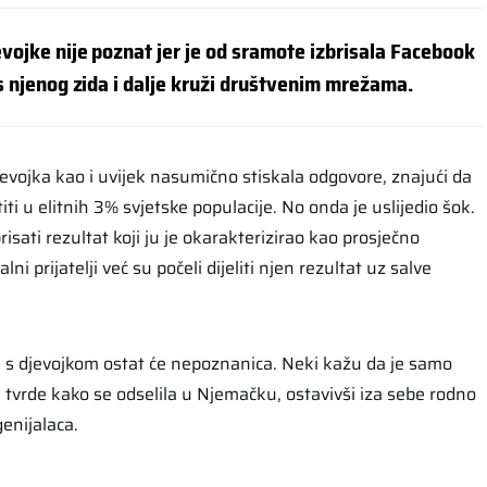
evojke nije poznat jer je od sramote izbrisala Facebook
 s njenog zida i dalje kruži društvenim mrežama.
jevojka kao i uvijek nasumično stiskala odgovore, znajući da
titi u elitnih 3% svjetske populacije. No onda je uslijedio šok.
isati rezultat koji ju je okarakterizirao kao prosječno
lni prijatelji već su počeli dijeliti njen rezultat uz salve
u s djevojkom ostat će nepoznanica. Neki kažu da je samo
gi tvrde kako se odselila u Njemačku, ostavivši iza sebe rodno
enijalaca.