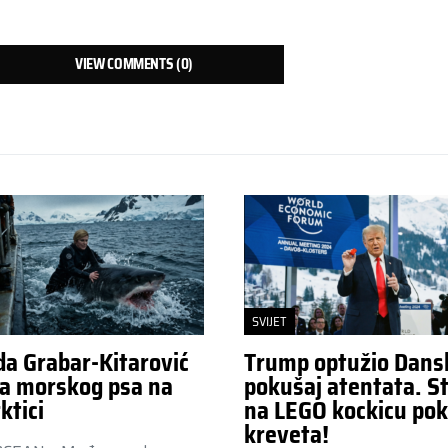
VIEW COMMENTS (0)
SVIJET
da Grabar-Kitarović
Trump optužio Dans
a morskog psa na
pokušaj atentata. St
ktici
na LEGO kockicu pok
kreveta!