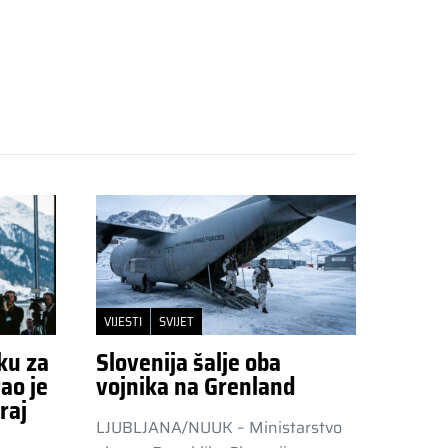
VIJESTI
SVIJET
ku za
Slovenija šalje oba
ao je
vojnika na Grenland
raj
LJUBLJANA/NUUK – Ministarstvo