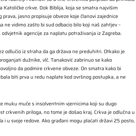
la Katoličke crkve. Dok Biblija, koja se smatra najvišim
prava, jasno propisuje obveze koje članovi zajednice
a ne vidimo zašto bi sud odbacio bilo koji naš zahtjev –
 odvjetnik agencije za naplatu potraživanja iz Zagreba.
z odlučio iz straha da ga država ne preduhitri. Otkako je
roganjati dužnike, vlč. Tanaković zabrinuo se kako
dovoljno da podmire crkvene obveze. On smatra kako bi
ebala biti prva u redu naplate kod ovršnog postupka, a ne
ke muku muče s insolventnim vjernicima koji su dugo
ost crkvenih priloga, no tome je došao kraj. Crkva je odlučna u
a i u svoje redove. Ako građani mogu plaćati državi 25 posto,