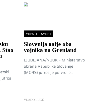
VIJESTI
SVIJET
sku
Slovenija šalje oba
. Stao
vojnika na Grenland
u
LJUBLJANA/NUUK – Ministarstvo
obrane Republike Slovenije
etski
(MORS) jutros je potvrdilo…
jutros
VLADO LUCIĆ