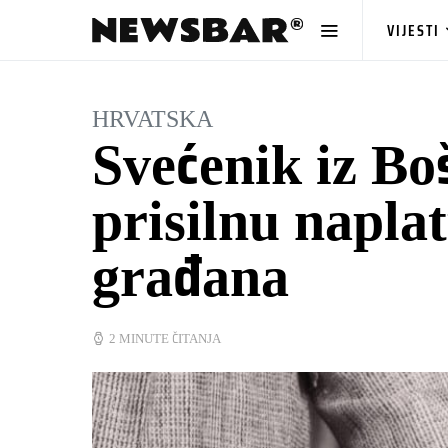
VIJESTI
HRVATSKA
Svećenik iz Bo
prisilnu napla
građana
2 MINUTE ČITANJA