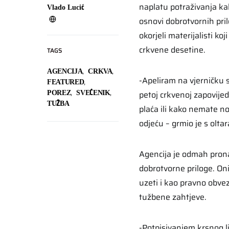
naplatu potraživanja ka
Vlado Lucić
osnovi dobrotvornih pril
okorjeli materijalisti ko
crkvene desetine.
TAGS
,
,
AGENCIJA
CRKVA
-Apeliram na vjerničku 
,
FEATURED
,
,
petoj crkvenoj zapovijed
POREZ
SVEĆENIK
TUŽBA
plaća ili kako nemate n
odjeću – grmio je s oltar
Agencija je odmah prona
dobrotvorne priloge. Oni
uzeti i kao pravno obvez
tužbene zahtjeve.
-Potpisivanjem krsnog li