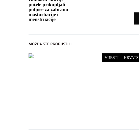
počele prikupljati
potpise za zabranu
masturbacije i
menstruacije
MOŽDA STE PROPUSTILI
VIJESTI
HRVATS