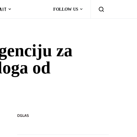
AIT
FOLLOW US
genciju za
loga od
OGLAS