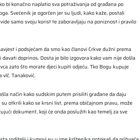
ko bi konačno naplatio sva potraživanja od građana po
oga. Svećenik je ogorčen jer su ljudi, kako kaže, postali
ji vide samo svoju korist te zaboravljaju na poniznost i pravilo
savjest i podsjećam da smo kao članovi Crkve dužni prema
i davati doprinos. Dosta je bilo izgovora kako vam nije došla
ovca zato što morate djeci kupiti odjeću. Tko Bogu kupuje
a vlč. Tanaković.
šla način kako sudskim putem prisiliti građane da daju
 su otkrili kako se krsni list, prema običajnom pravu, može
ujući dokument, koji će onda poslužiti kao temelj za sve
sta roditelji i kumovi su u ime krštenika potpisali da prihvaća