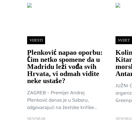
VIJESTI
SVIJET
Plenković napao oporbu:
Koli
Čim netko spomene da u
Kitar
Madridu leži vođa svih
mors
Hrvata, vi odmah vidite
Antar
neke ustaše?
JUŽNI 
ZAGREB – Premijer Andrej
organiz
Plenković danas je u Saboru,
Greenpe
odgovarajući na žestoke kritike…
NEWSBAR
NEWSBA