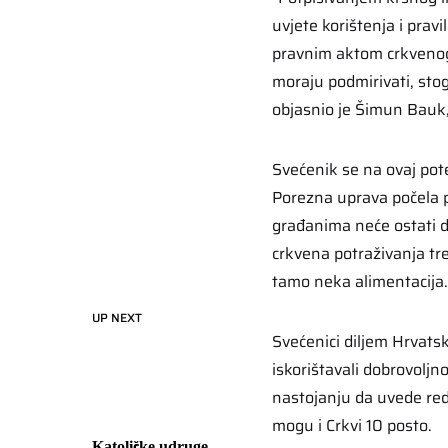
uvjete korištenja i pravi
pravnim aktom crkvenog 
moraju podmirivati, stog
objasnio je Šimun Bauk,
Svećenik se na ovaj pote
Porezna uprava počela p
građanima neće ostati 
crkvena potraživanja tr
tamo neka alimentacija.
UP NEXT
Svećenici diljem Hrvats
iskorištavali dobrovoljn
nastojanju da uvede red
mogu i Crkvi 10 posto.
Katoličke udruge