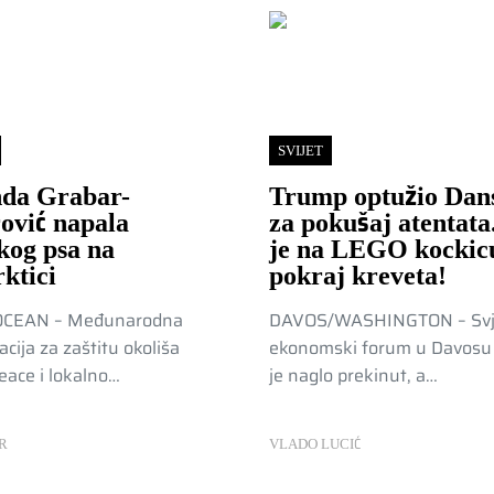
SVIJET
nda Grabar-
Trump optužio Dan
ović napala
za pokušaj atentata
kog psa na
je na LEGO kockic
ktici
pokraj kreveta!
OCEAN – Međunarodna
DAVOS/WASHINGTON – Svj
acija za zaštitu okoliša
ekonomski forum u Davosu 
ace i lokalno…
je naglo prekinut, a…
R
VLADO LUCIĆ