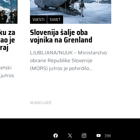
VIJESTI
SVIJET
ku za
Slovenija šalje oba
ao je
vojnika na Grenland
raj
LJUBLJANA/NUUK – Ministarstvo
obrane Republike Slovenije
etski
(MORS) jutros je potvrdilo…
jutros
VLADO LUCIĆ
39K