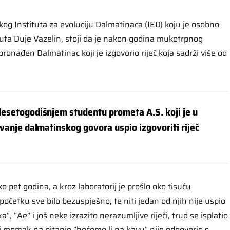
kog Instituta za evoluciju Dalmatinaca (IED) koju je osobno
tuta Duje Vazelin, stoji da je nakon godina mukotrpnog
pronađen Dalmatinac koji je izgovorio riječ koja sadrži više od
desetogodišnjem studentu prometa A.S. koji je u
ivanje dalmatinskog govora uspio izgovoriti riječ
ko pet godina, a kroz laboratorij je prošlo oko tisuću
početku sve bilo bezuspješno, te niti jedan od njih nije uspio
a”, ”Ae” i još neke izrazito nerazumljive riječi, trud se isplatio
i momak na pitanje ”hoćemo li na kavu” nije odgovorio s