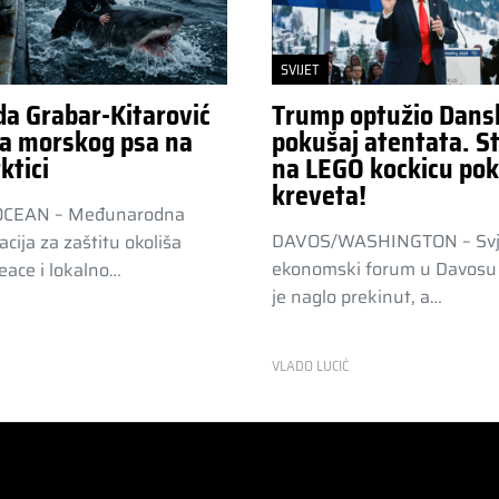
SVIJET
da Grabar-Kitarović
Trump optužio Dans
a morskog psa na
pokušaj atentata. St
ktici
na LEGO kockicu pok
kreveta!
OCEAN – Međunarodna
DAVOS/WASHINGTON – Svj
acija za zaštitu okoliša
ekonomski forum u Davosu 
ace i lokalno…
je naglo prekinut, a…
R
VLADO LUCIĆ