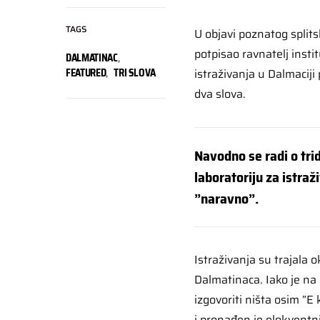
TAGS
U objavi poznatog splits
potpisao ravnatelj insti
DALMATINAC
,
FEATURED
,
TRI SLOVA
istraživanja u Dalmaciji 
dva slova.
Navodno se radi o tri
laboratoriju za istraž
”naravno”.
Istraživanja su trajala o
Dalmatinaca. Iako je na 
izgovoriti ništa osim ”E k
i pronađen je elokventn