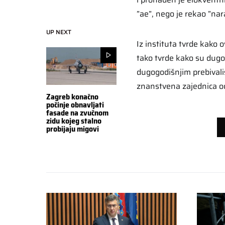
”ae”, nego je rekao ”nar
UP NEXT
Iz instituta tvrde kako
tako tvrde kako su dugo
dugogodišnjim prebivališt
znanstvena zajednica od
Zagreb konačno
počinje obnavljati
fasade na zvučnom
zidu kojeg stalno
probijaju migovi