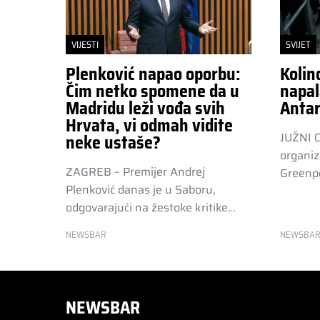
VIJESTI
SVIJET
Plenković napao oporbu:
Kolin
Čim netko spomene da u
napal
Madridu leži vođa svih
Antar
Hrvata, vi odmah vidite
JUŽNI 
neke ustaše?
organiz
ZAGREB – Premijer Andrej
Greenpe
Plenković danas je u Saboru,
odgovarajući na žestoke kritike…
NEWSBAR
NEWSBA
NEWSBAR