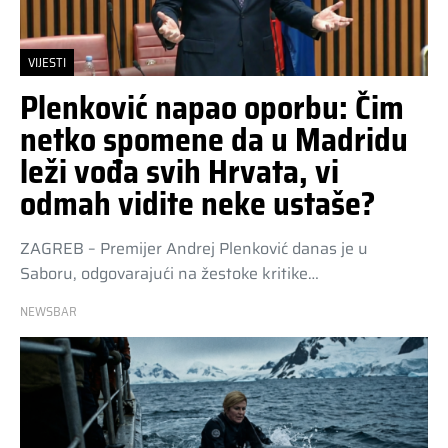
VIJESTI
Plenković napao oporbu: Čim
netko spomene da u Madridu
leži vođa svih Hrvata, vi
odmah vidite neke ustaše?
ZAGREB – Premijer Andrej Plenković danas je u
Saboru, odgovarajući na žestoke kritike…
NEWSBAR