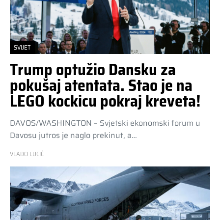
SVIJET
Trump optužio Dansku za
pokušaj atentata. Stao je na
LEGO kockicu pokraj kreveta!
DAVOS/WASHINGTON – Svjetski ekonomski forum u
Davosu jutros je naglo prekinut, a…
VLADO LUCIĆ