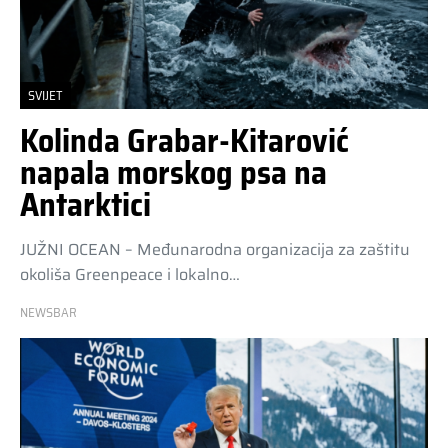
SVIJET
Kolinda Grabar-Kitarović
napala morskog psa na
Antarktici
JUŽNI OCEAN – Međunarodna organizacija za zaštitu
okoliša Greenpeace i lokalno…
NEWSBAR