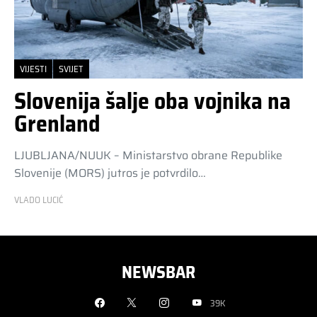
VIJESTI
SVIJET
Slovenija šalje oba vojnika na
Grenland
LJUBLJANA/NUUK – Ministarstvo obrane Republike
Slovenije (MORS) jutros je potvrdilo…
VLADO LUCIĆ
NEWSBAR
39K