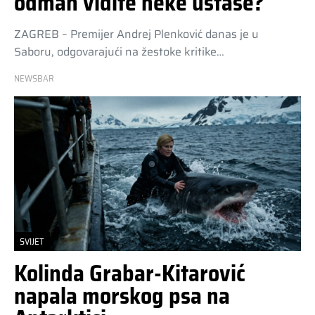
odmah vidite neke ustaše?
ZAGREB – Premijer Andrej Plenković danas je u
Saboru, odgovarajući na žestoke kritike…
NEWSBAR
SVIJET
Kolinda Grabar-Kitarović
napala morskog psa na