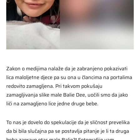
Zakon o medijima nalaže da je zabranjeno pokazivati
lica maloljetne djece pa su ona u člancima na portalima
redovito zamagljena. Pri takvom pokušaju
zamagljivanja slike male Balie Dee, uočili smo da jako
liči na zamagljeno lice jedne druge bebe.
To nas je dovelo do spekulacije da je sličnost prevelika
da bi bila slučajna pa se postavlja pitanje je li ta druga
beba zapravo otac male Balie?! Fotografije vam