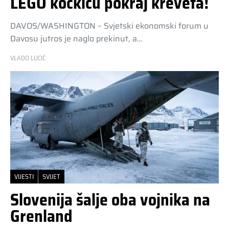
LEGO kockicu pokraj kreveta!
DAVOS/WASHINGTON – Svjetski ekonomski forum u
Davosu jutros je naglo prekinut, a…
VLADO LUCIĆ
VIJESTI
SVIJET
Slovenija šalje oba vojnika na
Grenland